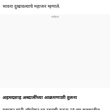
भावना दुखावल्याचे महाजन म्हणाले.
अहमदशाह अब्दालींच्या आक्रमणाशी तुलना
महाजन यांनी ऑपरेशन ब्लू स्टारची तुलना 18 व्या शतकातील