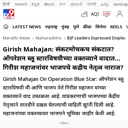
हिन्दी 
News9
ಕನ್ನಡ
తెలుగు
বাংলা
ગુજરાતી
ਪੰਜਾਬੀ
தமிழ்
മലയാള
AQI
LATEST NEWS
महाराष्ट्र
मुंबई
पुणे
क्रीडा
सिनेमा
REELS
Marathi News
Maharashtra
BJP Leaders Expressed Displeas
Girish Mahajan: संकटमोचकच संकटात?
ऑपरेशन ब्लू स्टारविषयीच्या वक्तव्याने वादात…
गिरीश महाजनांवर भाजपचे केंद्रीय नेतृत्व नाराज?
Girish Mahajan On Operation Blue Star: ऑपरेशन ब्लू
स्टारविषयी मंत्री आणि भाजप नेते गिरीश महाजन यांच्या
वक्तव्याने वाद उफाळला आहे. याप्रकरणाची भाजपच्या केंद्रीय
नेतृत्वाने तातडीने दखल घेतल्याची माहिती सूत्रांनी दिली आहे.
महाजनांच्या वक्तव्यावर भाजपने भूमिका जाहीर केली आहे.