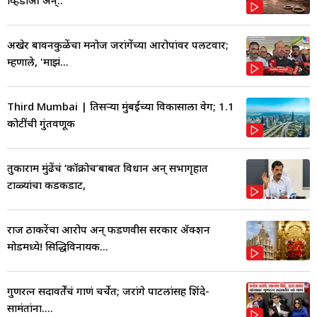
अखेर बावनकुळेंचा मनोज जरांगेंच्या आरोपांवर पलटवार;
म्हणाले, 'माझं...
Third Mumbai | तिसऱ्या मुंबईच्या विकासाला वेग; 1.1
कोटींची गुंतवणूक
तुकाराम मुंढेंचं ‘कॉक्रोच’बाबत विधान अन् सभागृहात
टाळ्यांचा कडकडाट,
राज ठाकरेंचा आरोप अन् फडणवीस सरकार ॲक्शन
मोडमध्ये! सिद्धिविनायक...
गुणरत्न सदावर्तेंचं गाणं चर्चेत; जरांगे पाटलांसह शिंदे-
सामंतांना....