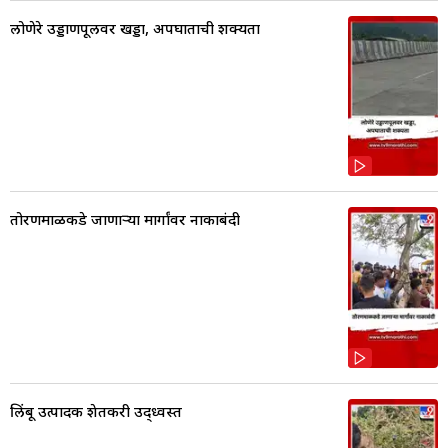
लोणेरे उड्डाणपूलवर खड्डा, अपघाताची शक्यता
तोरणमाळकडे जाणाऱ्या मार्गांवर नाकाबंदी
लिंबू उत्पादक शेतकरी उद्ध्वस्त