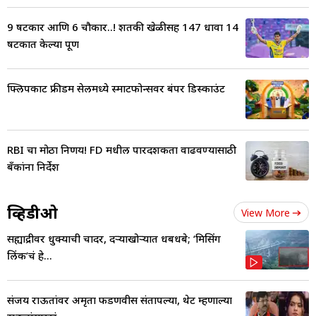
9 षटकार आणि 6 चौकार..! शतकी खेळीसह 147 धावा 14
षटकात केल्या पूर्ण
फ्लिपकार्ट फ्रीडम सेलमध्ये स्मार्टफोन्सवर बंपर डिस्काउंट
RBI चा मोठा निर्णय! FD मधील पारदर्शकता वाढवण्यासाठी
बँकांना निर्देश
व्हिडीओ
View More
सह्याद्रीवर धुक्याची चादर, दऱ्याखोऱ्यात धबधबे; ‘मिसिंग
लिंक’चं हे...
संजय राऊतांवर अमृता फडणवीस संतापल्या, थेट म्हणाल्या