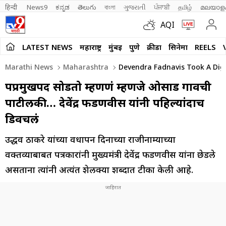
हिन्दी 
News9
ಕನ್ನಡ
తెలుగు
বাংলা
ગુજરાતી
ਪੰਜਾਬੀ
தமிழ்
മലയാള
AQI
LATEST NEWS
महाराष्ट्र
मुंबई
पुणे
क्रीडा
सिनेमा
REELS
Marathi News
Maharashtra
Devendra Fadnavis Took A Dig 
पक्षप्रमुखपद सोडतो म्हणणं म्हणजे ओसाड गावची
पाटीलकी… देवेंद्र फडणवीस यांनी पहिल्यांदाच
डिवचलं
उद्धव ठाकरे यांच्या वर्धापन दिनाच्या राजीनाम्याच्या
वक्तव्याबाबत पत्रकारांनी मुख्यमंत्री देवेंद्र फडणवीस यांना छेडले
असताना त्यांनी अत्यंत शेलक्या शब्दात टीका केली आहे.