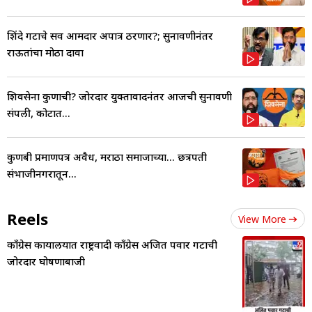
शिंदे गटाचे सर्व आमदार अपात्र ठरणार?; सुनावणीनंतर
राऊतांचा मोठा दावा
शिवसेना कुणाची? जोरदार युक्तावादनंतर आजची सुनावणी
संपली, कोर्टात...
कुणबी प्रमाणपत्र अवैध, मराठा समाजाच्या... छत्रपती
संभाजीनगरातून...
Reels
View More
काँग्रेस कार्यालयात राष्ट्रवादी काँग्रेस अजित पवार गटाची
जोरदार घोषणाबाजी