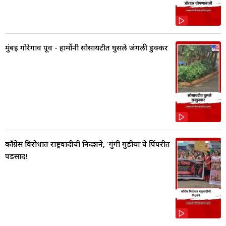
मुंबई गोरेगाव पूर्व - हार्मोनी सोसायटीत घुसले जंगली डुक्कर
काँग्रेस विरोधात राष्ट्रवादीची निदर्शने, 'गुंगी गुडीया'चे पिंपरीत
पडसाद!