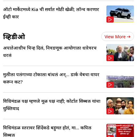
ऑटो मार्केटमध्ये Kia ची सर्वात मोठी खेळी; लॉन्च करणार
ईव्ही कार
व्हिडीओ
View More
अपात्रतेआधीच चिन्ह दिलं, निवडणूक आयोगाला धारेवरच
धरलं
मुलीला पलंगाच्या टोकाला बांधलं अन्... डार्क वेबचा वापर
करून कट?
विधिमंडळ पक्ष म्हणजे मूळ पक्ष नाही; कोर्टात सिब्बल यांचा
युक्तिवाद
विधिमंडळ स्तरावर शिंदेंकडे बहुमत होतं, मात्र... कपिल
सिब्बल