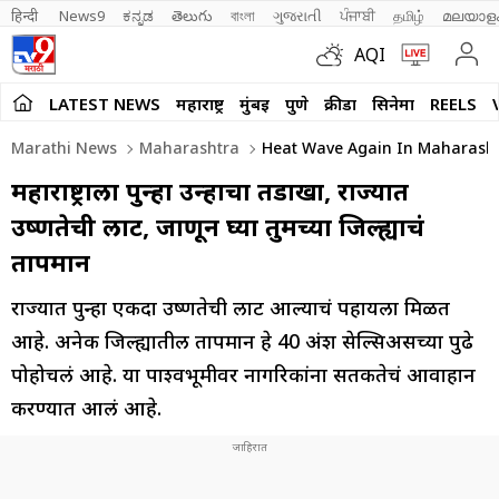
हिन्दी 
News9
ಕನ್ನಡ
తెలుగు
বাংলা
ગુજરાતી
ਪੰਜਾਬੀ
தமிழ்
മലയാള
AQI
LATEST NEWS
महाराष्ट्र
मुंबई
पुणे
क्रीडा
सिनेमा
REELS
Marathi News
Maharashtra
Heat Wave Again In Maharashtr
महाराष्ट्राला पुन्हा उन्हाचा तडाखा, राज्यात
उष्णतेची लाट, जाणून घ्या तुमच्या जिल्ह्याचं
तापमान
राज्यात पुन्हा एकदा उष्णतेची लाट आल्याचं पहायला मिळत
आहे. अनेक जिल्ह्यातील तापमान हे 40 अंश सेल्सिअसच्या पुढे
पोहोचलं आहे. या पार्श्वभूमीवर नागरिकांना सतर्कतेचं आवाहान
करण्यात आलं आहे.