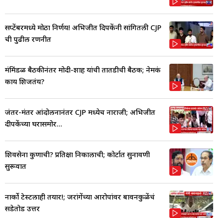
सप्टेंबरमध्ये मोठा निर्णय! अभिजीत दिपकेंनी सांगितली CJP
ची पुढील रणनीत
मंत्रिमंडळ बैठकीनंतर मोदी-शाह यांची तातडीची बैठक; नेमकं
काय शिजतंय?
जंतर-मंतर आंदोलनानंतर CJP मध्येच नाराजी; अभिजीत
दीपकेंच्या घरासमोर...
शिवसेना कुणाची? प्रतिक्षा निकालाची; कोर्टात सुनावणी
सुरूवात
नार्को टेस्टलाही तयार!; जरांगेंच्या आरोपांवर बावनकुळेंचं
सडेतोड उत्तर