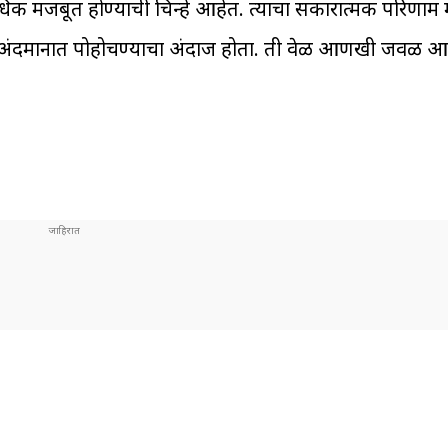
ह अधिक मजबूत होण्याची चिन्हे आहेत. त्याचा सकारात्मक परिणाम म
सून अंदमानात पोहोचण्याचा अंदाज होता. ती वेळ आणखी जवळ आल