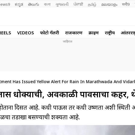
ews9
ಕನ್ನಡ
తెలుగు
বাংলা
ગુજરાતી
ਪੰਜਾਬੀ
தமிழ்
മലയാളം
मनी9
REELS
VIDEOS
फोटो गॅलरी
राजकारण
क्राईम
राष्ट्रीय
आंतरराष्ट
tment Has Issued Yellow Alert For Rain In Marathwada And Vida
तास धोक्याची, अवकाळी पावसाचा कहर, थे
होताना दिसत आहे. कधी पाऊस तर कधी उष्णता अशी स्थिती आहे
ळीचा तडाखा बसण्याची शक्यता आहे.