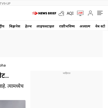
TV9-UP
AQI
्रीय
बिझनेस
हेल्थ
लाईफस्टाईल
राशीभविष्य
अध्यात्म
वेब स्टोर
rbha
ट..
. त्यामध्येच