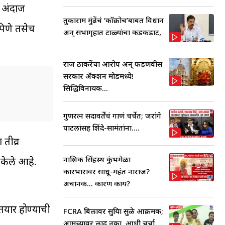
ा अंदाज
तुकाराम मुंढेंचं ‘कॉक्रोच’बाबत विधान
 पिणे तसेच
अन् सभागृहात टाळ्यांचा कडकडाट,
राज ठाकरेंचा आरोप अन् फडणवीस
सरकार ॲक्शन मोडमध्ये!
सिद्धिविनायक...
गुणरत्न सदावर्तेंचं गाणं चर्चेत; जरांगे
पाटलांसह शिंदे-सामंतांना....
तीव्र
नाशिक सिंहस्थ कुंभमेळा
 केले आहे.
कारभारावर साधू-महंत नाराज?
अचानक... कारण काय?
तयार होण्याची
FCRA बिलावर सुप्रिया सुळे आक्रमक;
आमच्यावर लादू नका, आधी चर्चा