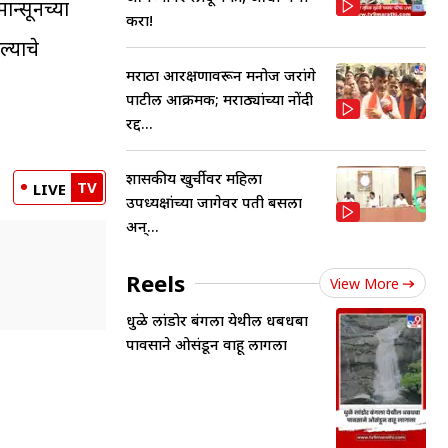
ान्सूनच्या
करा!
्याचे
मराठा आरक्षणावरून मनोज जरांगे
पाटील आक्रमक; मराठ्यांच्या नोंदी
रद्द...
शासकीय खुर्चीवर महिला
TV
LIVE
उपध्यक्षांच्या जागेवर पती बसला
अन्...
Reels
View More
धुळे लांडोर बंगला येथील धबधबा
पावसाने ओसंडून वाहू लागला