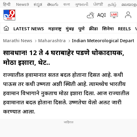
हिन्दी 
News9
ಕನ್ನಡ
తెలుగు
বাংলা
ગુજરાતી
ਪੰਜਾਬੀ
தமிழ்
മലയാള
AQI
LATEST NEWS
महाराष्ट्र
मुंबई
पुणे
क्रीडा
सिनेमा
REELS
Marathi News
Maharashtra
Indian Meteorological Departm
सावधान! 12 ते 4 घराबाहेर पडणे धोकादायक,
मोठा इशारा, थेट..
राज्यातील हवामानात सतत बदल होताना दिसत आहे. कधी
पाऊस तर कधी उष्णता अशी स्थिती आहे. त्यामध्येच भारतीय
हवामान विभागाने नुकताच मोठा इशारा दिला. आज राज्यातील
हवामानात बदल होताना दिसले. उष्णतेचा येलो अलर्ट जारी
करण्यात आला.