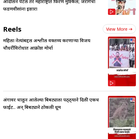
आंदोलन पेटलं तर महाराष्ट्रात फिरणं मुश्किल; जरांगेंचा
फडणवीसांना इशारा
Reels
View More
महिला नेत्यांबद्दल अश्लील वक्तव्य करणाऱ्या विजय
चौधरींविरोधात आक्रोश मोर्चा
अंगावर चालून आलेल्या बिबट्याला पठ्ठ्याने दिली एकच
फाईट.. अन् बिबट्याने ठोकली धूम