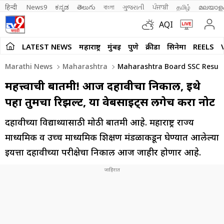
हिन्दी 
News9
ಕನ್ನಡ
తెలుగు
বাংলা
ગુજરાતી
ਪੰਜਾਬੀ
தமிழ்
മലയാള
AQI
LATEST NEWS
महाराष्ट्र
मुंबई
पुणे
क्रीडा
सिनेमा
REELS
Marathi News
Maharashtra
Maharashtra Board SSC Result 
महत्त्वाची बातमी! आज दहावीचा निकाल, इथे
पहा तुमचा रिझल्ट, या वेबसाईट्स लगेच करा नोट
दहावीच्या विद्यार्थ्यांसाठी मोठी बातमी आहे. महाराष्ट्र राज्य
माध्यमिक व उच्च माध्यमिक शिक्षण मंडळाकडून घेण्यात आलेल्या
इयत्ता दहावीच्या परीक्षेचा निकाल आज जाहीर होणार आहे.