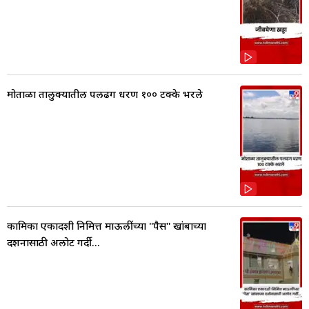
मोताळा तालुक्यातील पलढग धरण १०० टक्के भरले
कामिका एकादशी निमित्त माऊलींच्या "पैस" खांबाच्या
दर्शनासाठी अलोट गर्दी...