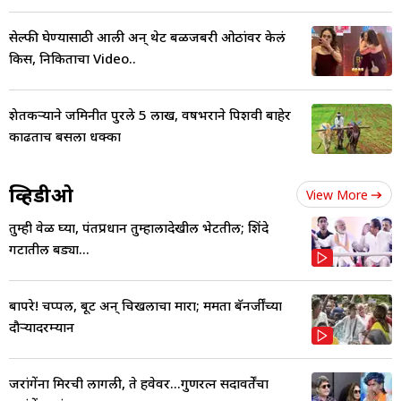
सेल्फी घेण्यासाठी आली अन् थेट बळजबरी ओठांवर केलं
किस, निकिताचा Video..
शेतकऱ्याने जमिनीत पुरले 5 लाख, वर्षभराने पिशवी बाहेर
काढताच बसला धक्का
व्हिडीओ
View More
तुम्ही वेळ घ्या, पंतप्रधान तुम्हालादेखील भेटतील; शिंदे
गटातील बड्या...
बापरे! चप्पल, बूट अन् चिखलाचा मारा; ममता बॅनर्जींच्या
दौऱ्यादरम्यान
जरांगेंना मिरची लागली, ते हवेवर...गुणरत्न सदावर्तेंचा