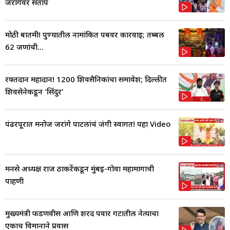
जरांगेंवर संताप
मोठी बातमी! पुण्यातील नामांकित पबवर कारवाई; तब्बल
62 जणांची...
रक्तदान महादान! 1200 शिवसैनिकांचा समावेश; दिल्लीत
शिवसेनेकडून 'सिंदुर'
पंढरपूरात मनोज जरांगे पाटलांचं जंगी स्वागत! पहा Video
मनसे अध्यक्ष राज ठाकरेंकडून मुंबई-गोवा महामार्गाची
पाहणी
मुख्यमंत्री फडणवीस आणि शरद पवार गटातील नेत्याचा
एकाच विमानाने प्रवास