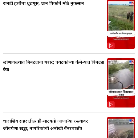
रानटी हत्तींचा धुडगूस, धान पिकांचे मोठे नुकसान
लोणावळ्यात बिबट्याचा थरार; पर्यटकांच्या कॅमेऱ्यात बिबट्या
कैद
धाराशिव शहरातील डी-मार्टकडे जाणाऱ्या रस्त्यावर
जीवघेणा खड्डा; नागरिकांची अनोखी बॅनरबाजी!