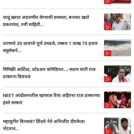
भोंदू खरात अडचणीत येण्याची शक्यता, बनावट खाते
प्रकरणात, नवी माहिती...
धरणाचे 30 दरवाजे पूर्ण उघडले, तब्बल 1 लाख 70 हजार
क्युसेकने...
मिमिक्री आर्टिस्ट, स्टँडअप कॉमेडियन...; साटम यांनी राज
ठाकरेंना डिवचलं
NEET आंदोलनातील व्हायरल रिया अहिरचा राज ठाकरेंच्या
हस्ते सत्कार
महायुतीत बिनसलं? शिंदेंचे नेते अभिजीत दीपकेला
भेटताच...