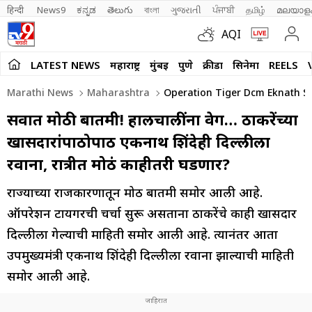
हिन्दी 
News9
ಕನ್ನಡ
తెలుగు
বাংলা
ગુજરાતી
ਪੰਜਾਬੀ
தமிழ்
മലയാള
AQI
LATEST NEWS
महाराष्ट्र
मुंबई
पुणे
क्रीडा
सिनेमा
REELS
Marathi News
Maharashtra
Operation Tiger Dcm Eknath Shi
सर्वात मोठी बातमी! हालचालींना वेग… ठाकरेंच्या
खासदारांपाठोपाठ एकनाथ शिंदेही दिल्लीला
रवाना, रात्रीत मोठं काहीतरी घडणार?
राज्याच्या राजकारणातून मोठी बातमी समोर आली आहे.
ऑपरेशन टायगरची चर्चा सुरू असताना ठाकरेंचे काही खासदार
दिल्लीला गेल्याची माहिती समोर आली आहे. त्यानंतर आता
उपमुख्यमंत्री एकनाथ शिंदेही दिल्लीला रवाना झाल्याची माहिती
समोर आली आहे.