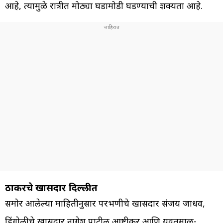
आहे, त्यामुळे रात्रीत मोठ्या घडामोडी घडण्याची शक्यता आहे.
ठाकरेंचे खासदार दिल्लीत
समोर आलेल्या माहितीनुसार परभणीचे खासदार संजय जाधव,
हिंगोलीचे खासदार नागेश पाटील आष्टीकर आणि यवतमाळ-