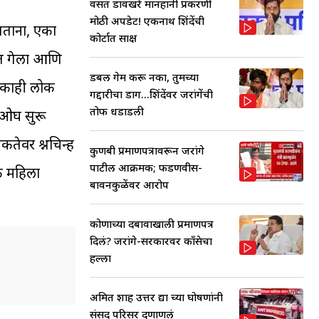
वसंत डावखरे मानहानी प्रकरणी
मोठी अपडेट! एकनाथ शिंदेंची
असताना, एका
कोर्टात साक्ष
बत गेला आणि
डबल गेम करू नका, तुमच्या
ील काही लोक
गद्दारीचा डाग...शिंदेंवर जरांगेंची
तोफ धडाडली
 ओघ सुरू
वर प्रश्नचिन्ह
कुणबी प्रमाणपत्रावरून जरांगे
पाटील आक्रमक; फडणवीस-
ेक महिला
बावनकुळेंवर आरोप
कोणाच्या दबावाखाली प्रमाणपत्र
दिलं? जरांगे-सरकारवर काँग्रेसचा
हल्ला
अमित शाह उत्तर द्या च्या घोषणांनी
संसद परिसर दणाणलं