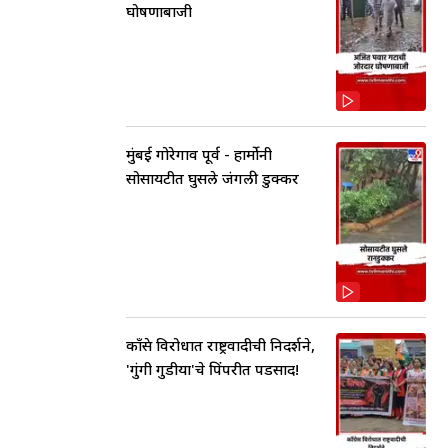
घोषणाबाजी
मुंबई गोरेगाव पूर्व - हार्मोनी
सोसायटीत घुसले जंगली डुक्कर
काँग्रेस विरोधात राष्ट्रवादीची निदर्शने,
'गुंगी गुडीया'चे पिंपरीत पडसाद!