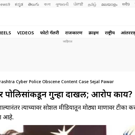
ews9
ಕನ್ನಡ
తెలుగు
বাংলা
ગુજરાતી
ਪੰਜਾਬੀ
தமிழ்
മലയാളം
मनी9
REELS
VIDEOS
फोटो गॅलरी
राजकारण
क्राईम
राष्ट्रीय
आंतरराष्ट
ashtra Cyber Police Obscene Content Case Sejal Pawar
यबर पोलिसांकडून गुन्हा दाखल; आरोप काय?
ल्यानंतर त्याच्यावर सोशल मीडियातून मोठ्या प्रमाणावर टीका क
ा आहे.