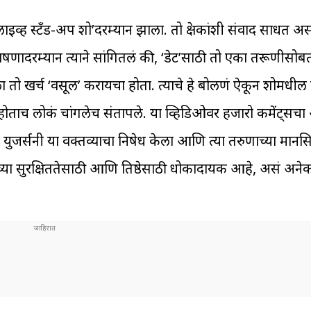
‘लाइव्ह स्टँड-अप शो’दरम्यान झाला. तो प्रेक्षकांशी संवाद साधत 
भाषणादरम्यान त्याने सांगितलं की, ‘डेट’साठी तो एका तरूणीसो
्याला तो खर्च ‘वसूल’ करायचा होता. त्याचे हे बोलणं ऐकून शोमध
ोताच लोकं चांगलेच संतापले. या व्हिडिओवर हजारो कमेंट्सचा
जर्सनी या वक्तव्याचा निषेध केला आणि त्या तरुणाच्या मानसिकते
या सुरक्षिततेसाठी आणि प्रतिष्ठेसाठी धोकादायक आहे, असं अन