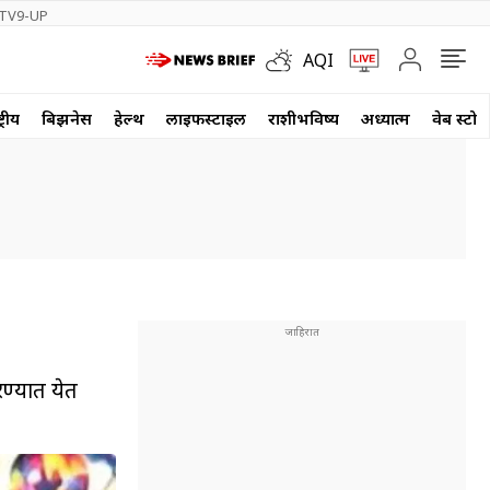
TV9-UP
AQI
्रीय
बिझनेस
हेल्थ
लाईफस्टाईल
राशीभविष्य
अध्यात्म
वेब स्टोर
रण्यात येत