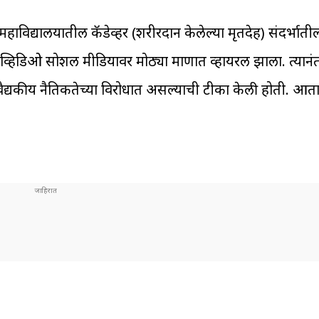
य महाविद्यालयातील कॅडेव्हर (शरीरदान केलेल्या मृतदेह) संदर्भा
 व्हिडिओ सोशल मीडियावर मोठ्या प्रमाणात व्हायरल झाला. त्यानं
आणि वैद्यकीय नैतिकतेच्या विरोधात असल्याची टीका केली होती. आत