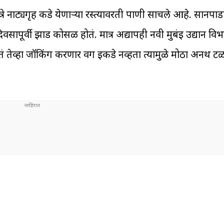
े नाट्यगृह कडे येणाऱ्या रस्त्यावरती पाणी साचले आहे. सानपाडा
िवसापूर्वी झाड कोसळ होतं. मात्र अद्यापही नवी मुबंई उद्यान विभ
ेव्हा जॉकिंग करणार वर्ग इकडे नव्हता त्यामुळे मोठा अनर्थ ट