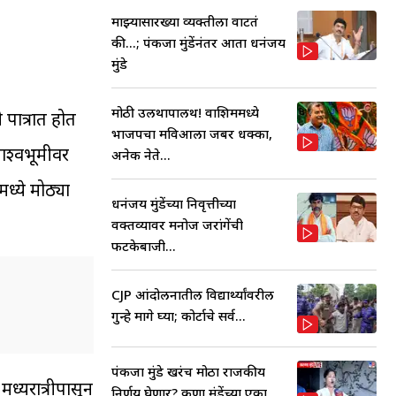
माझ्यासारख्या व्यक्तीला वाटतं
की...; पंकजा मुंडेंनंतर आता धनंजय
मुंडे
मोठी उलथापालथ! वाशिममध्ये
पात्रात होत
भाजपचा मविआला जबर धक्का,
र्श्वभूमीवर
अनेक नेते...
्ये मोठ्या
धनंजय मुंडेंच्या निवृत्तीच्या
वक्तव्यावर मनोज जरांगेंची
फटकेबाजी...
CJP आंदोलनातील विद्यार्थ्यांवरील
गुन्हे मागे घ्या; कोर्टाचे सर्व...
पंकजा मुंडे खरंच मोठा राजकीय
ध्यरात्रीपासून
निर्णय घेणार? करुणा मुंडेंच्या एका