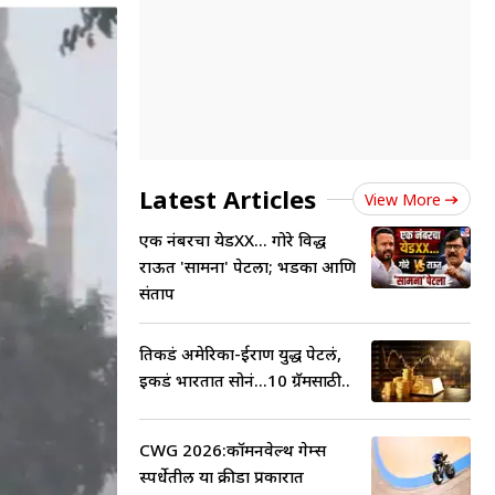
Latest Articles
View More
एक नंबरचा येडXX... गोरे विरुद्ध
राऊत 'सामना' पेटला; भडका आणि
संताप
तिकडं अमेरिका-ईराण युद्ध पेटलं,
इकडं भारतात सोनं...10 ग्रॅमसाठी..
CWG 2026:कॉमनवेल्थ गेम्स
स्पर्धेतील या क्रीडा प्रकारात