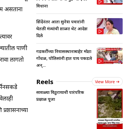
विधाना
ायम असताना
शिंदेंनंतर आता सुनेत्रा पवारांनी
घेतली मंत्र्यांची शाळा! थेट आदेश
दिले
त्यावर
ल्यातील पाणी
गडकरींच्या निवासस्थानाबाहेर मोठा
गोंधळ, पोलिसांनी हात पाय पकडले
करावा लागतो
अन्...
Reels
View More
्मिनसकडे
सावळ्या विठुरायाची पारंपरिक
वेलाही
प्रक्षाळ पूजा
 प्रशासनाच्या