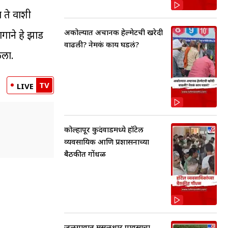
 ते वाशी
अकोल्यात अचानक हेल्मेटची खरेदी
ागाने हे झाड
वाढली? नेमकं काय घडलं?
ळला.
TV
LIVE
कोल्हापूर कुरुंदवाडमध्ये हॉटेल
व्यवसायिक आणि प्रशासनाच्या
बैठकीत गोंधळ
जळगावात मुसळधार पावसाचा