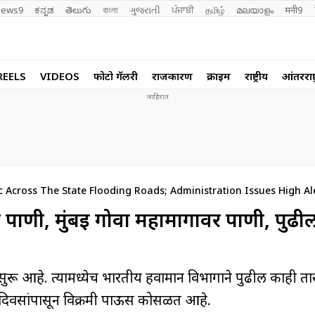
ews9
ಕನ್ನಡ
తెలుగు
বাংলা
ગુજરાતી
ਪੰਜਾਬੀ
தமிழ்
മലയാളം
मनी9
REELS
VIDEOS
फोटो गॅलरी
राजकारण
क्राईम
राष्ट्रीय
आंतरराष्ट
 Across The State Flooding Roads; Administration Issues High Al
च पाणी, मुंबई गोवा महामार्गावर पाणी, पुढ
ू आहे. त्यामध्येच भारतीय हवामान विभागाने पुढील काही ता
 दिवसांपासून विक्रमी पाऊस कोसळत आहे.