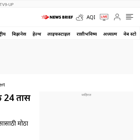
TV9-UP
AQI
्रीय
बिझनेस
हेल्थ
लाईफस्टाईल
राशीभविष्य
अध्यात्म
वेब स्टोर
ert
ील 24 तास
सासाठी मोठा