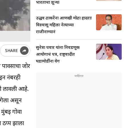
भारताचा शून्य!
उद्धव ठाकरेंना आणखी मोठा हादरा!
विश्वासू महिला नेत्याच्या
राजीनाम्यानं
सुनेत्रा पवार यांना निवडणूक
SHARE
आयोगाचं पत्र, राष्ट्रवादीत
घडामोडींना वेग
ून पावसाचा जोर
ईन नंबरही
री लावली आहे.
 गेला असून
मुंबई गोवा
ग ठप्प झाला