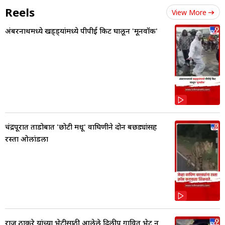
Reels
View More
अंबरनाथमध्ये खड्ड्यांमध्ये पीपीई किट घालून 'मूनवॉक'
चंद्रपूरात ताडोबात 'छोटी मधू' वाघिणीने दोन बछड्यांसह
रस्ता ओलांडला
राज ठाकरे यांच्या भेटीसाठी आलेले दिलीप गावित भेट न