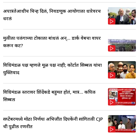
अपात्रतेआधीच चिन्ह दिलं, निवडणूक आयोगाला धारेवरच
धरलं
मुलीला पलंगाच्या टोकाला बांधलं अन्... डार्क वेबचा वापर
करून कट?
विधिमंडळ पक्ष म्हणजे मूळ पक्ष नाही; कोर्टात सिब्बल यांचा
युक्तिवाद
विधिमंडळ स्तरावर शिंदेंकडे बहुमत होतं, मात्र... कपिल
सिब्बल
सप्टेंबरमध्ये मोठा निर्णय! अभिजीत दिपकेंनी सांगितली CJP
ची पुढील रणनीत