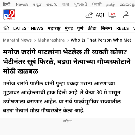
हिन्दी 
News9
ಕನ್ನಡ
తెలుగు
বাংলা
ગુજરાતી
ਪੰਜਾਬੀ
தமிழ்
മലയാള
AQI
LATEST NEWS
महाराष्ट्र
मुंबई
पुणे
क्रीडा
सिनेमा
REELS
Marathi News
Maharashtra
Who Is That Person Who Met Ma
मनोज जरांगे पाटलांना भेटलेली ती व्यक्ती कोण?
भेटीनंतर सूत्रं फिरले, बड्या नेत्याच्या गौप्यस्फोटाने
मोठी खळबळ
मनोज जरांगे पाटील यांनी पुन्हा एकदा मराठा आरक्षणाच्या
मुद्द्यावर आंदोलनाची हाक दिली आहे. ते येत्या 30 मे पासून
उपोषणाला बसणार आहेत. या सर्व पार्श्वभूमीवर राज्यातील
बड्या नेत्यानं मोठा गौप्यस्फोट केला आहे.