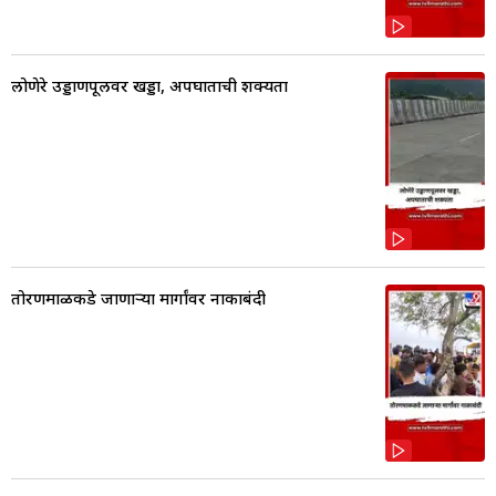
लोणेरे उड्डाणपूलवर खड्डा, अपघाताची शक्यता
तोरणमाळकडे जाणाऱ्या मार्गांवर नाकाबंदी