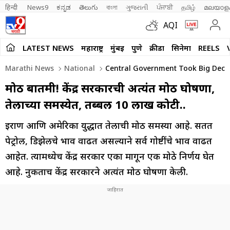
हिन्दी 
News9
ಕನ್ನಡ
తెలుగు
বাংলা
ગુજરાતી
ਪੰਜਾਬੀ
தமிழ்
മലയാള
AQI
LATEST NEWS
महाराष्ट्र
मुंबई
पुणे
क्रीडा
सिनेमा
REELS
Marathi News
National
Central Government Took Big Decisi
मोठी बातमी! केंद्र सरकारची अत्यंत मोठी घोषणा,
तेलाच्या समस्येत, तब्बल 10 लाख कोटी..
इराण आणि अमेरिका युद्धात तेलाची मोठी समस्या आहे. सतत
पेट्रोल, डिझेलचे भाव वाढत असल्याने सर्व गोष्टींचे भाव वाढत
आहेत. त्यामध्येच केंद्र सरकार एका मागून एक मोठे निर्णय घेत
आहे. नुकताच केंद्र सरकारने अत्यंत मोठी घोषणा केली.