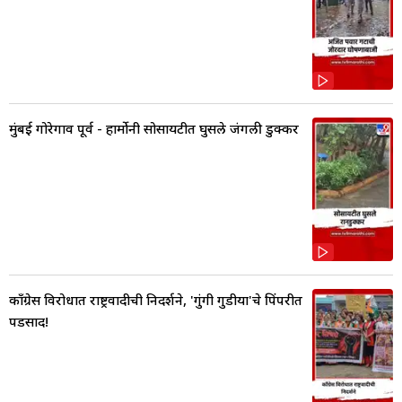
मुंबई गोरेगाव पूर्व - हार्मोनी सोसायटीत घुसले जंगली डुक्कर
काँग्रेस विरोधात राष्ट्रवादीची निदर्शने, 'गुंगी गुडीया'चे पिंपरीत
पडसाद!