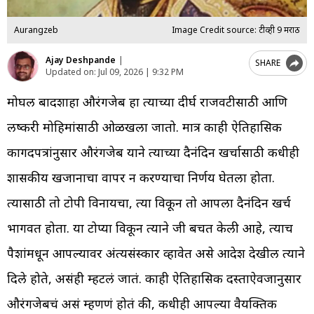
Aurangzeb
Image Credit source: टीव्ही 9 मराठी
Ajay Deshpande
|
SHARE
Updated on:
Jul 09, 2026 | 9:32 PM
मोघल बादशाहा औरंगजेब हा त्याच्या प्रदीर्घ राजवटीसाठी आणि
लष्करी मोहिमांसाठी ओळखला जातो. मात्र काही ऐतिहासिक
कागदपत्रांनुसार औरंगजेब याने त्याच्या दैनंदिन खर्चासाठी कधीही
शासकीय खजानाचा वापर न करण्याचा निर्णय घेतला होता.
त्यासाठी तो टोपी विनायचा, त्या विकून तो आपला दैनंदिन खर्च
भागवत होता. या टोप्या विकून त्याने जी बचत केली आहे, त्याच
पैशांमधून आपल्यावर अंत्यसंस्कार व्हावेत असे आदेश देखील त्याने
दिले होते, असंही म्हटलं जातं. काही ऐतिहासिक दस्ताऐवजानुसार
औरंगजेबचं असं म्हणणं होतं की, कधीही आपल्या वैयक्तिक