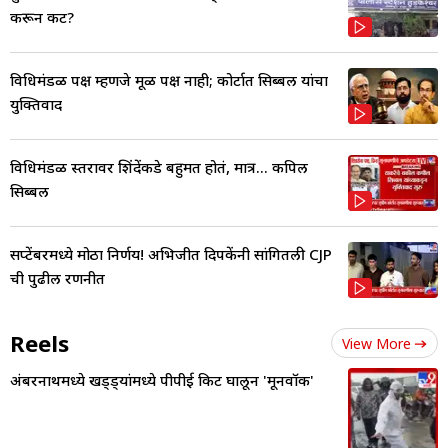
करून कट?
विधिमंडळ पक्ष म्हणजे मूळ पक्ष नाही; कोर्टात सिब्बल यांचा
युक्तिवाद
विधिमंडळ स्तरावर शिंदेंकडे बहुमत होतं, मात्र... कपिल
सिब्बल
सप्टेंबरमध्ये मोठा निर्णय! अभिजीत दिपकेंनी सांगितली CJP
ची पुढील रणनीत
Reels
View More
अंबरनाथमध्ये खड्ड्यांमध्ये पीपीई किट घालून 'मूनवॉक'