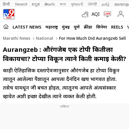
हिन्दी 
News9
ಕನ್ನಡ
తెలుగు
বাংলা
ગુજરાતી
ਪੰਜਾਬੀ
தமிழ்
മലയാള
AQI
LATEST NEWS
महाराष्ट्र
मुंबई
पुणे
क्रीडा
सिनेमा
REELS
Marathi News
National
For How Much Did Aurangzeb Sell A
Aurangzeb : औरंगजेब एक टोपी कितीला
विकायचा? टोप्या विकून त्याने किती कमाई केली?
काही ऐतिहासिक दस्ताऐवजानुसार औरंगजेब हा टोप्या विकून
त्यातून आलेल्या पैशातून आपला दैनंदिन खर्च भागवत होता.
तसेच यामधून जी बचत होईल, त्यातूनच आपले अंत्यसंस्कार
व्हावेत अशी इच्छा देखील त्याने व्यक्त केली होती.