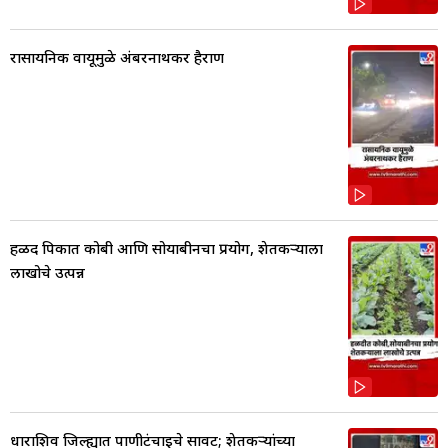
रासायनिक वायूमुळे अंबरनाथकर हैराण
हळद पिकात कोबी आणि सोयाबीनचा प्रयोग, शेतकर्‍याला
लाखोचे उत्पन्न
धाराशिव जिल्ह्यात पाणीटंचाईचे सावट; शेतकऱ्यांच्या