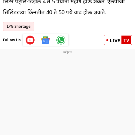
लिटर पेट्रोल-डिझेल 4 ते 5 रुपयांनी महाग होऊ शकते. एलपीजी
सिलिंडरच्या किंमतीत 40 ते 50 रुपये वाढ होऊ शकते.
LPG Shortage
TV
Follow Us
LIVE