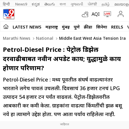
हिन्दी 
News9
ಕನ್ನಡ
తెలుగు
বাংলা
ગુજરાતી
ਪੰਜਾਬੀ
தமிழ்
മലയാള
AQI
LATEST NEWS
महाराष्ट्र
मुंबई
पुणे
क्रीडा
सिनेमा
REELS
Marathi News
National
Middle East West Asia Tension Iran U
Petrol-Diesel Price : पेट्रोल डिझेल
दरवाढीबाबत नवीन अपडेट काय; युद्धामुळे काय
होणार परिणाम?
Petrol-Diesel Price : मध्य पूर्वेतील संघर्ष वाढल्यानंतर
भारताने लगेच पावलं उचलली. दिवसाचं 36 हजार टनचं LPG
उत्पादन 54 हजार टन पर्यंत वाढवलं. पेट्रोल-डिझेलवरील
आबकारी कर कमी केला. ग्राहकांना वाढत्या किंमतींची झळ बसू
नये हा त्यामागे उद्देश होता. पण आता पर्याय राहिलेला नाही.