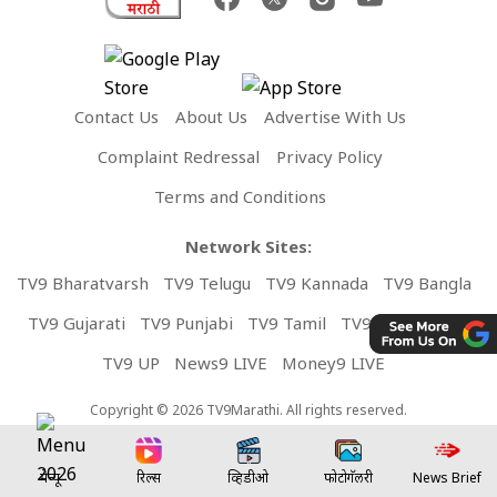
Contact Us
About Us
Advertise With Us
Complaint Redressal
Privacy Policy
Terms and Conditions
Network Sites:
TV9 Bharatvarsh
TV9 Telugu
TV9 Kannada
TV9 Bangla
TV9 Gujarati
TV9 Punjabi
TV9 Tamil
TV9 Malayalam
TV9 UP
News9 LIVE
Money9 LIVE
Copyright © 2026 TV9Marathi. All rights reserved.
मेन्यू
रिल्स
व्हिडीओ
फोटोगॅलरी
News Brief