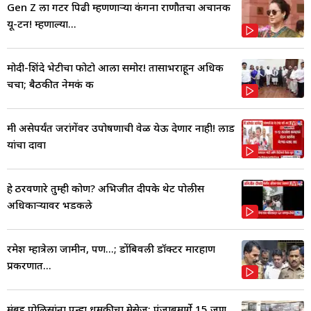
Gen Z ला गटर पिढी म्हणणाऱ्या कंगना राणौतचा अचानक
यू-टर्न! म्हणाल्या...
मोदी-शिंदे भेटीचा फोटो आला समोर! तासाभराहून अधिक
चर्चा; बैठकीत नेमकं क
मी असेपर्यंत जरांगेंवर उपोषणाची वेळ येऊ देणार नाही! लाड
यांचा दावा
हे ठरवणारे तुम्ही कोण? अभिजीत दीपके थेट पोलीस
अधिकाऱ्यावर भडकले
रमेश म्हात्रेला जामीन, पण...; डोंबिवली डॉक्टर मारहाण
प्रकरणात...
मुंबई पोलिसांना पुन्हा धमकीचा मेसेज; पंजाबमार्गे 15 जण