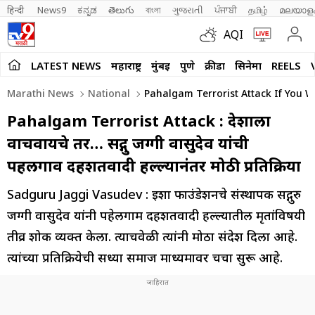
हिन्दी 
News9
ಕನ್ನಡ
తెలుగు
বাংলা
ગુજરાતી
ਪੰਜਾਬੀ
தமிழ்
മലയാള
AQI
LATEST NEWS
महाराष्ट्र
मुंबई
पुणे
क्रीडा
सिनेमा
REELS
Marathi News
National
Pahalgam Terrorist Attack If You 
Pahalgam Terrorist Attack : देशाला
वाचवायचे तर… सद्गुरू जग्गी वासुदेव यांची
पहलगाव दहशतवादी हल्ल्यानंतर मोठी प्रतिक्रिया
Sadguru Jaggi Vasudev : ईशा फाउंडेशनचे संस्थापक सद्गुरु
जग्गी वासुदेव यांनी पहेलगाम दहशतवादी हल्ल्यातील मृतांविषयी
तीव्र शोक व्यक्त केला. त्याचवेळी त्यांनी मोठा संदेश दिला आहे.
त्यांच्या प्रतिक्रियेची सध्या समाज माध्यमावर चर्चा सुरू आहे.