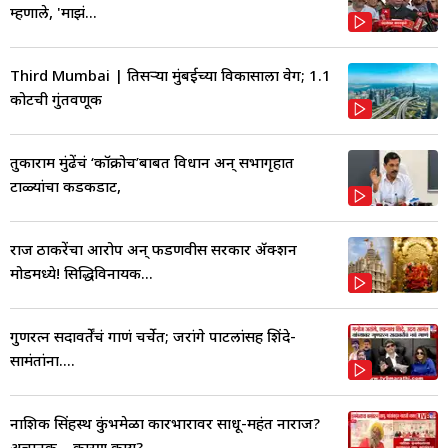
म्हणाले, 'माझं...
Third Mumbai | तिसऱ्या मुंबईच्या विकासाला वेग; 1.1
कोटींची गुंतवणूक
तुकाराम मुंढेंचं ‘कॉक्रोच’बाबत विधान अन् सभागृहात
टाळ्यांचा कडकडाट,
राज ठाकरेंचा आरोप अन् फडणवीस सरकार ॲक्शन
मोडमध्ये! सिद्धिविनायक...
गुणरत्न सदावर्तेंचं गाणं चर्चेत; जरांगे पाटलांसह शिंदे-
सामंतांना....
नाशिक सिंहस्थ कुंभमेळा कारभारावर साधू-महंत नाराज?
अचानक... कारण काय?