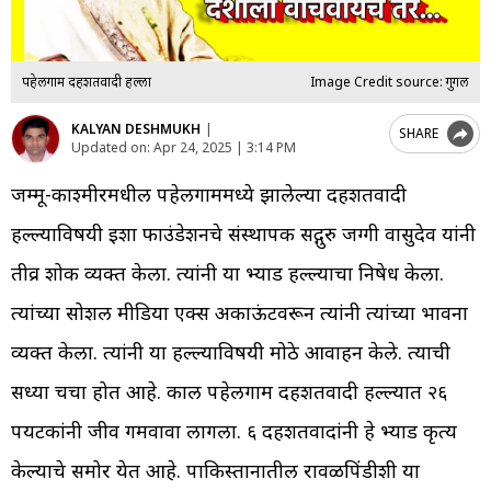
पहेलगाम दहशतवादी हल्ला
Image Credit source: गुगल
KALYAN DESHMUKH
|
SHARE
Updated on:
Apr 24, 2025 | 3:14 PM
जम्मू-काश्मीरमधील पहेलगाममध्ये झालेल्या दहशतवादी
हल्ल्याविषयी ईशा फाउंडेशनचे संस्थापक सद्गुरु जग्गी वासुदेव यांनी
तीव्र शोक व्यक्त केला. त्यांनी या भ्याड हल्ल्याचा निषेध केला.
त्यांच्या सोशल मीडिया एक्स अकाऊंटवरून त्यांनी त्यांच्या भावना
व्यक्त केला. त्यांनी या हल्ल्याविषयी मोठे आवाहन केले. त्याची
सध्या चर्चा होत आहे. काल पहेलगाम दहशतवादी हल्ल्यात २६
पर्यटकांनी जीव गमवावा लागला. ६ दहशतवादांनी हे भ्याड कृत्य
केल्याचे समोर येत आहे. पाकिस्तानातील रावळपिंडीशी या