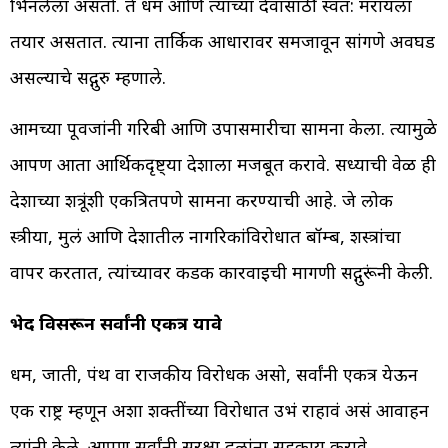
भिनलेला असतो. ते धर्म आणि त्यांच्या देवासाठी स्वत: मरायला
तयार असतात. त्याना तार्किक आधारावर समजावून सांगणे अवघड
असल्याचे सद्गुरु म्हणाले.
आमच्या पूर्वजांनी गरिबी आणि उपासमारीचा सामना केला. त्यामुळे
आपण आता आर्थिकदृष्ट्या देशाला मजबूत करावे. सध्याची वेळ ही
देशाच्या शत्रूंशी एकत्रितपणे सामना करण्याची आहे. जे लोक
स्त्रीया, मुलं आणि देशातील नागरिकांविरोधात बॉम्ब, शस्त्रांचा
वापर करतात, त्यांच्यावर कडक कारवाईची मागणी सद्गुरूंनी केली.
भेद विसरून सर्वांनी एकत्र यावे
धर्म, जाती, पंथ वा राजकीय विरोधक असो, सर्वांनी एकत्र येऊन
एक राष्ट्र म्हणून अशा शक्तींच्या विरोधात उभं राहावं असं आवाहन
त्यांनी केले. आपण सर्वांनी सुरक्षा दलांना सहकार्य करावे.