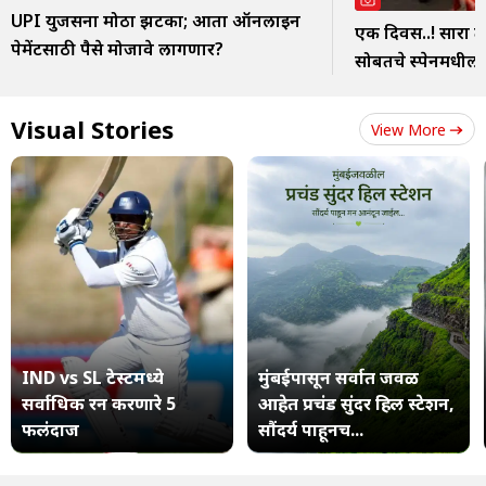
UPI युजर्सना मोठा झटका; आता ऑनलाइन
एक दिवस..! सारा त
पेमेंटसाठी पैसे मोजावे लागणार?
सोबतचे स्पेनमधील 
Visual Stories
View More
IND vs SL टेस्टमध्ये
मुंबईपासून सर्वात जवळ
सर्वाधिक रन करणारे 5
आहेत प्रचंड सुंदर हिल स्टेशन,
फलंदाज
सौंदर्य पाहूनच...