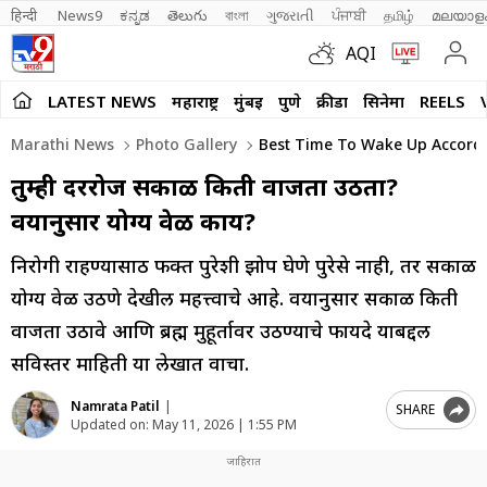
हिन्दी 
News9
ಕನ್ನಡ
తెలుగు
বাংলা
ગુજરાતી
ਪੰਜਾਬੀ
தமிழ்
മലയാള
AQI
LATEST NEWS
महाराष्ट्र
मुंबई
पुणे
क्रीडा
सिनेमा
REELS
Marathi News
Photo Gallery
Best Time To Wake Up Accordin
तुम्ही दररोज सकाळी किती वाजता उठता?
वयानुसार योग्य वेळ काय?
निरोगी राहण्यासाठी फक्त पुरेशी झोप घेणे पुरेसे नाही, तर सकाळी
योग्य वेळी उठणे देखील महत्त्वाचे आहे. वयानुसार सकाळी किती
वाजता उठावे आणि ब्रह्म मुहूर्तावर उठण्याचे फायदे याबद्दल
सविस्तर माहिती या लेखात वाचा.
Namrata Patil
|
SHARE
Updated on:
May 11, 2026 | 1:55 PM