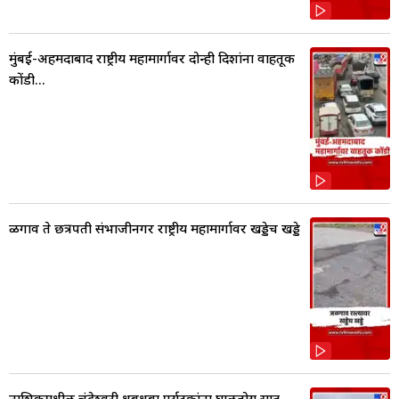
मुंबई-अहमदाबाद राष्ट्रीय महामार्गावर दोन्ही दिशांना वाहतूक
कोंडी...
ळगाव ते छत्रपती संभाजीनगर राष्ट्रीय महामार्गावर खड्डेच खड्डे
नाशिकमधील चंद्रेश्वरी धबधबा पर्यटकांना घालतोय साद