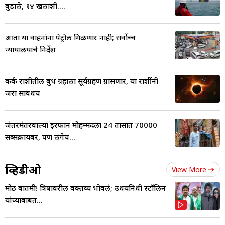
बुडाले, १४ खलाशी....
आता या वाहनांना पेट्रोल मिळणार नाही; सर्वोच्च
न्यायालयाचे निर्देश
कर्क राशीतील बुध ग्रहाला सूर्यग्रहण ग्रासणार, या राशींनी
जरा सावधच
जंतरमंतरवाल्या इरफान मोहम्मदला 24 तासात 70000
सब्सक्रायबर, पण लगेच...
व्हिडीओ
View More
मोठी बातमी! त्रिषावरील वक्तव्य भोवलं; उधयनिधी स्टॉलिन
यांच्याबाबत...