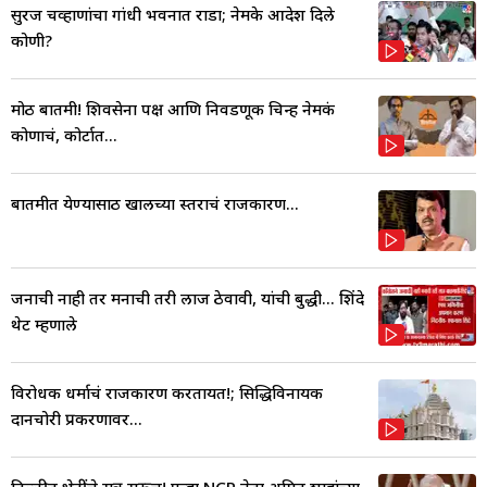
सुरज चव्हाणांचा गांधी भवनात राडा; नेमके आदेश दिले
कोणी?
मोठी बातमी! शिवसेना पक्ष आणि निवडणूक चिन्ह नेमकं
कोणाचं, कोर्टात...
बातमीत येण्यासाठी खालच्या स्तराचं राजकारण...
जनाची नाही तर मनाची तरी लाज ठेवावी, यांची बुद्धी... शिंदे
थेट म्हणाले
विरोधक धर्माचं राजकारण करतायत!; सिद्धिविनायक
दानचोरी प्रकरणावर...
दिल्लीत भेटींचे सत्र सुरूच! पुन्हा NCP नेता अमित शाहांच्या