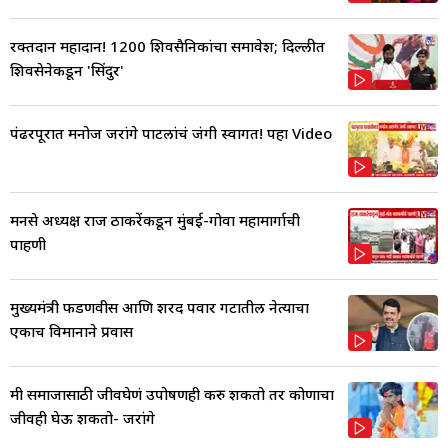
रक्तदान महादान! 1200 शिवसैनिकांचा समावेश; दिल्लीत
शिवसेनेकडून 'सिंदुर'
पंढरपूरात मनोज जरांगे पाटलांचं जंगी स्वागत! पहा Video
मनसे अध्यक्ष राज ठाकरेंकडून मुंबई-गोवा महामार्गाची
पाहणी
मुख्यमंत्री फडणवीस आणि शरद पवार गटातील नेत्याचा
एकाच विमानाने प्रवास
मी समाजासाठी जीवघेणं उपोषणही करु शकतो तर कोणाचा
जीवही घेऊ शकतो- जरांगे