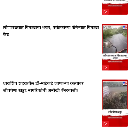
लोणावळ्यात बिबट्याचा थरार; पर्यटकांच्या कॅमेऱ्यात बिबट्या
कैद
धाराशिव शहरातील डी-मार्टकडे जाणाऱ्या रस्त्यावर
जीवघेणा खड्डा; नागरिकांची अनोखी बॅनरबाजी!