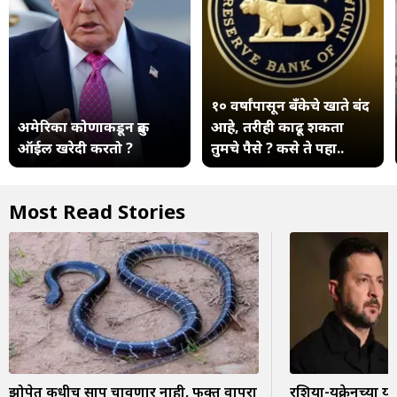
१० वर्षांपासून बँकेचे खाते बंद
अमेरिका कोणाकडून क्रुड
आहे, तरीही काढू शकता
ऑईल खरेदी करतो ?
तुमचे पैसे ? कसे ते पहा..
Most Read Stories
झोपेत कधीच साप चावणार नाही, फक्त वापरा
रशिया-युक्रेनच्या य