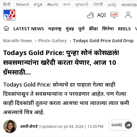
हिन्दी 
News9
ಕನ್ನಡ
తెలుగు
বাংলা
ગુજરાતી
ਪੰਜਾਬੀ
தமிழ்
മലയാള
AQI
LATEST NEWS
महाराष्ट्र
मुंबई
पुणे
क्रीडा
सिनेमा
REELS
Marathi News
Photo Gallery
Todays Gold Price Gold Drops 
Todays Gold Price: पुन्हा सोनं कोसळलं!
सर्वसमान्यांना खरेदी करता येणार, आज 10
ग्रॅमसाठी…
Todays Gold Price: सोन्याचे दर पाहाता गेल्या काही
दिवसांपासून ते सर्वसमान्यांना न परवडणार आहेत. पण गेल्या
काही दिवसांशी तुलना करता आजचा भाव त्यातल्या त्यात कमी
असल्याचे चित्र आहे.
SHARE
आरती बोराडे
|
Updated on:
Jul 04, 2026 | 12:30 PM