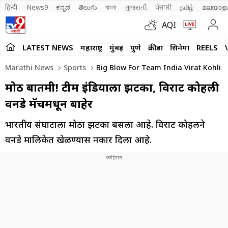
हिन्दी 
News9
ಕನ್ನಡ
తెలుగు
বাংলা
ગુજરાતી
ਪੰਜਾਬੀ
தமிழ்
മലയാള
AQI
LATEST NEWS
महाराष्ट्र
मुंबई
पुणे
क्रीडा
सिनेमा
REELS
Marathi News
Sports
Big Blow For Team India Virat Kohli L
मोठी बातमी! टीम इंडियाला झटका, विराट कोहली
वनडे मॅचमधून बाहेर
भारतीय संघाटाला मोठा झटका बसला आहे. विराट कोहलीने
वनडे मालिकेत खेळण्यास नकार दिला आहे.