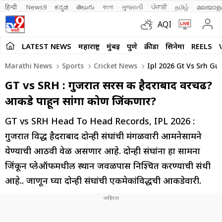
हिन्दी 
News9
ಕನ್ನಡ
తెలుగు
বাংলা
ગુજરાતી
ਪੰਜਾਬੀ
தமிழ்
മലയാള
AQI
LATEST NEWS
महाराष्ट्र
मुंबई
पुणे
क्रीडा
सिनेमा
REELS
Marathi News
Sports
Cricket News
Ipl 2026 Gt Vs Srh Gu
GT vs SRH : गुजरात सरस की हैदराबाद वरचढ?
आकडे पाहून सांगा कोण जिंकणार?
GT vs SRH Head To Head Records, IPL 2026 :
गुजरात विरुद्ध हैदराबाद दोन्ही संघांची मंगळवारी आमनेसामने
येण्याची आठवी वेळ असणार आहे. दोन्ही संघांना हा सामना
जिंकून प्लेऑफमधील स्थान जवळपास निश्चित करण्याची संधी
आहे.. जाणून घ्या दोन्ही संघांची एकमेकांविरुद्धची आकडेवारी.