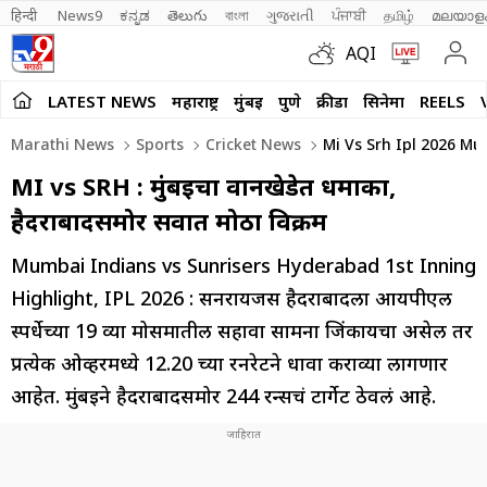
हिन्दी 
News9
ಕನ್ನಡ
తెలుగు
বাংলা
ગુજરાતી
ਪੰਜਾਬੀ
தமிழ்
മലയാള
AQI
LATEST NEWS
महाराष्ट्र
मुंबई
पुणे
क्रीडा
सिनेमा
REELS
Marathi News
Sports
Cricket News
Mi Vs Srh Ipl 2026 Mu
MI vs SRH : मुंबईचा वानखेडेत धमाका,
हैदराबादसमोर सर्वात मोठा विक्रम
Mumbai Indians vs Sunrisers Hyderabad 1st Inning
Highlight, IPL 2026 : सनरायजर्स हैदराबादला आयपीएल
स्पर्धेच्या 19 व्या मोसमातील सहावा सामना जिंकायचा असेल तर
प्रत्येक ओव्हरमध्ये 12.20 च्या रनरेटने धावा कराव्या लागणार
आहेत. मुंबईने हैदराबादसमोर 244 रन्सचं टार्गेट ठेवलं आहे.