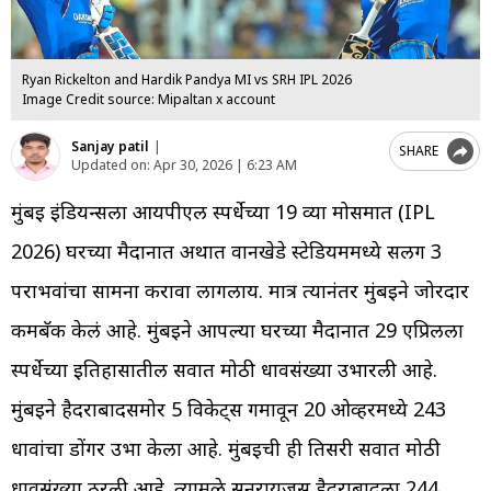
Ryan Rickelton and Hardik Pandya MI vs SRH IPL 2026
Image Credit source: Mipaltan x account
Sanjay patil
|
SHARE
Updated on:
Apr 30, 2026 | 6:23 AM
मुंबई इंडियन्सला आयपीएल स्पर्धेच्या 19 व्या मोसमात (IPL
2026) घरच्या मैदानात अर्थात वानखेडे स्टेडियममध्ये सलग 3
पराभवांचा सामना करावा लागलाय. मात्र त्यानंतर मुंबईने जोरदार
कमबॅक केलं आहे. मुंबईने आपल्या घरच्या मैदानात 29 एप्रिलला
स्पर्धेच्या इतिहासातील सर्वात मोठी धावसंख्या उभारली आहे.
मुंबईने हैदराबादसमोर 5 विकेट्स गमावून 20 ओव्हरमध्ये 243
धावांचा डोंगर उभा केला आहे. मुंबईची ही तिसरी सर्वात मोठी
धावसंख्या ठरली आहे. त्यामुळे सनरायजर्स हैदराबादला 244