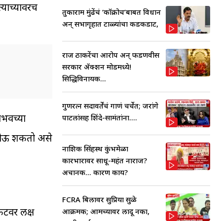
्याच्यावरच
तुकाराम मुंढेंचं ‘कॉक्रोच’बाबत विधान
अन् सभागृहात टाळ्यांचा कडकडाट,
राज ठाकरेंचा आरोप अन् फडणवीस
सरकार ॲक्शन मोडमध्ये!
सिद्धिविनायक...
गुणरत्न सदावर्तेंचं गाणं चर्चेत; जरांगे
वैभवच्या
पाटलांसह शिंदे-सामंतांना....
म होऊ शकतो असे
नाशिक सिंहस्थ कुंभमेळा
कारभारावर साधू-महंत नाराज?
अचानक... कारण काय?
FCRA बिलावर सुप्रिया सुळे
केटवर लक्ष
आक्रमक; आमच्यावर लादू नका,