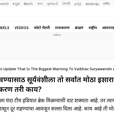
ews9
ಕನ್ನಡ
తెలుగు
বাংলা
ગુજરાતી
ਪੰਜਾਬੀ
தமிழ்
മലയാളം
मनी9
REELS
VIDEOS
फोटो गॅलरी
राजकारण
क्राईम
राष्ट्रीय
आंतरराष्ट
 Update That Is The Biggest Warning To Vaibhav Suryawanshi 
ासाठी सूर्यवंशीला तो सर्वात मोठा इशारा
प्रकरण तरी काय?
दा टीम इंडियात ब्रेक मिळम्याची दाट शक्यता आहे. तर त्या
ांपासून दूर राहण्याचा आवर्जून सल्ला दिला आहे. काय आहे ती म