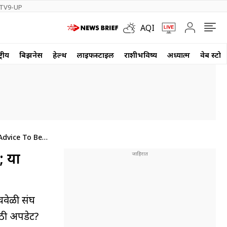
TV9-UP
AQI
्रीय
बिझनेस
हेल्थ
लाईफस्टाईल
राशीभविष्य
अध्यात्म
वेब स्टोर
Advice To Be
; या
चवेळी संघ
ोठी अपडेट?