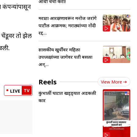
आधी चर्चा करा!
 कंपन्यांपासून
मराठा आरक्षणावरून मनोज जरांगे
पाटील आक्रमक; मराठ्यांच्या नोंदी
रद्द...
चेंडूवर तो झेल
ेळली.
शासकीय खुर्चीवर महिला
उपध्यक्षांच्या जागेवर पती बसला
अन्...
Reels
View More
TV
LIVE
कुंभार्ली घाटात खड्ड्यात अडकली
कार