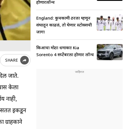
होणारलॉन्च
England: कुचकामी ठरला म्हणून
संघातून काढलं, तो घेणार स्टोक्सची
जागा
किआचा मोठा धमाका! Kia
Sorento 4 सप्टेंबरला होणार लॉन्च
SHARE
िली जाते.
यास केला
ाय नाही,
ून सतत इकडून
 ग्राहकाने