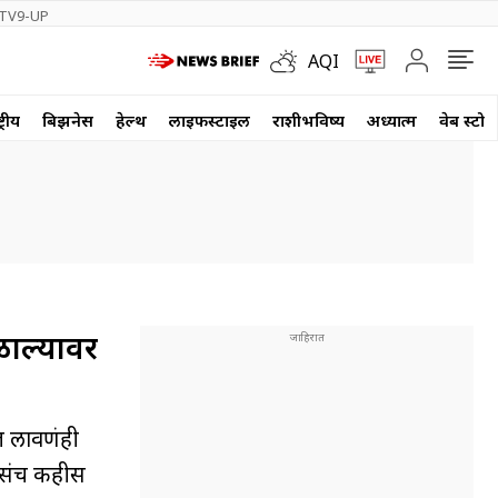
TV9-UP
AQI
्रीय
बिझनेस
हेल्थ
लाईफस्टाईल
राशीभविष्य
अध्यात्म
वेब स्टोर
ळाल्यावर
ज लावणंही
असंच कहीस