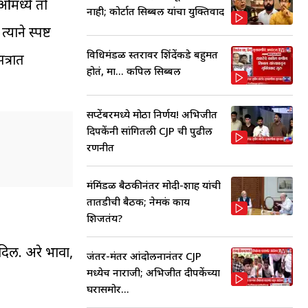
ओमध्ये तो
नाही; कोर्टात सिब्बल यांचा युक्तिवाद
ाने स्पष्ट
विधिमंडळ स्तरावर शिंदेंकडे बहुमत
त्रात
होतं, मात्र... कपिल सिब्बल
सप्टेंबरमध्ये मोठा निर्णय! अभिजीत
दिपकेंनी सांगितली CJP ची पुढील
रणनीत
मंत्रिमंडळ बैठकीनंतर मोदी-शाह यांची
तातडीची बैठक; नेमकं काय
शिजतंय?
दिली. अरे भावा,
जंतर-मंतर आंदोलनानंतर CJP
मध्येच नाराजी; अभिजीत दीपकेंच्या
घरासमोर...