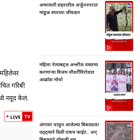
अमरावती शहरातील अर्जुननगरात
मांडूळ सापाला जीवदान
महिला नेत्यांबद्दल अश्लील वक्तव्य
 महिलेवर
करणाऱ्या विजय चौधरींविरोधात
आक्रोश मोर्चा
दाचित गरिबी
े नमूद केलं.
TV
LIVE
अंगावर चालून आलेल्या बिबट्याला
पठ्ठ्याने दिली एकच फाईट.. अन्
बिबट्याने ठोकली धूम