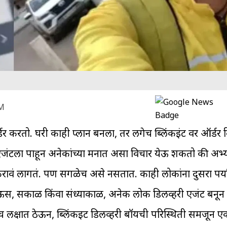
PM
करतो. घरी काही प्लान बनला, तर लगेच ब्लिंकइंट वर ऑर्डर द
ी एजंटला पाहून अनेकांच्या मनात असा विचार येऊ शकतो की अभ्
 करावं लागतं. पण सगळेच असे नसतात. काही लोकांना दुसरा पर्य
पाऊस, सकाळ किंवा संध्याकाळ, अनेक लोक डिलीव्हरी एजंट बन
क्षात ठेऊन, ब्लिंकइट डिलीव्हरी बॉयची परिस्थिती समजून एका