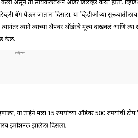
र केला असून तो सायकलवरून ऑर्डर डिलीव्हर करत होता. व्हिडि
ी बॅग घेऊन जाताना दिसला. या व्हिडीओच्या सुरूवातीलाच त्य
ानंतर त्याने त्याच्या ॲपवर ऑर्डरचे मूल्य दाखवलं आणि त्या स
ड केली.
 म्हणाला, या ताईने मला 15 रुपयांच्या ऑर्डवर 500 रुपयांची टीप 
फारच इमोशनल झालेला दिसला.