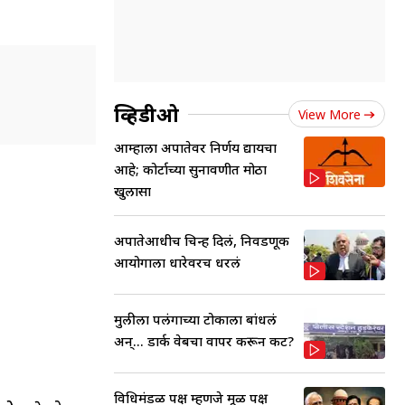
व्हिडीओ
View More
आम्हाला अपात्रतेवर निर्णय द्यायचा
आहे; कोर्टाच्या सुनावणीत मोठा
खुलासा
अपात्रतेआधीच चिन्ह दिलं, निवडणूक
आयोगाला धारेवरच धरलं
मुलीला पलंगाच्या टोकाला बांधलं
अन्... डार्क वेबचा वापर करून कट?
विधिमंडळ पक्ष म्हणजे मूळ पक्ष