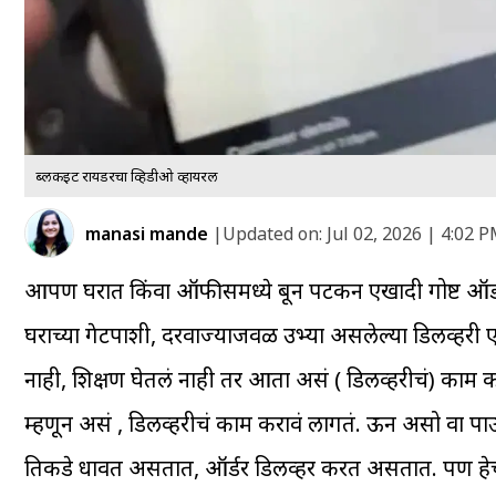
ब्लिंकइट रायडरचा व्हिडीओ व्हायरल
manasi mande
|
Updated on:
Jul 02, 2026 | 4:02 
आपण घरात किंवा ऑफीसमध्ये बून पटकन एखादी गोष्ट ऑर्डर 
घराच्या गेटपाशी, दरवाज्याजवळ उभ्या असलेल्या डिलीव्हर
नाही, शिक्षण घेतलं नाही तर आता असं ( डिलीव्हरीचं) काम
म्हणून असं , डिलीव्हरीचं काम करावं लागतं. ऊन असो वा 
तिकडे धावत असतात, ऑर्डर डिलीव्हर करत असतात. पण हेच ल