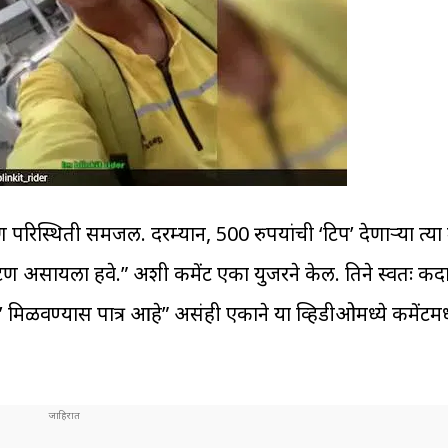
परिस्थिती समजली. दरम्यान, 500 रुपयांची ‘टिप’ देणाऱ्या त्या
’ बटण असायला हवे.” अशी कमेंट एका युजरने केली. तिने स्वतः क
मिळवण्यास पात्र आहे” असंही एकाने या व्हिडीओमध्ये कमेंटमध्य