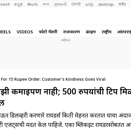
ews9
ಕನ್ನಡ
తెలుగు
বাংলা
ગુજરાતી
ਪੰਜਾਬੀ
தமிழ்
മലയാളം
मनी9
REELS
VIDEOS
फोटो गॅलरी
राजकारण
क्राईम
राष्ट्रीय
आंतरराष्ट
p For 15 Rupee Order: Customer's Kindness Goes Viral
माझी कमाईपण नाही; 500 रुपयांची टिप मि
रल
जाऊन डिलीव्हरी करणारे रायडर्स किती मेहनत करतात याचा अंदा
ी एजंट्सची मदत केली पाहिजे. एका ब्लिंकइट रायडरसोबतत 