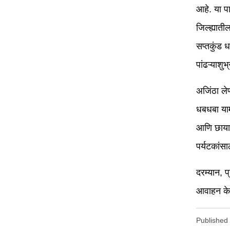
आहे. या प
जिल्ह्यात
सप्तकुंड ध
पांढऱ्याशुभ
अजिंठा ले
धबधबा यामु
आणि छायाच
पर्यटकांसा
दरम्यान, 
आवाहन के
Published