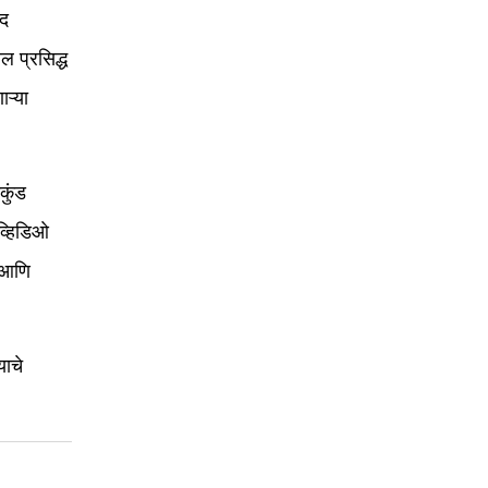
ाद
ल प्रसिद्ध
ऱ्या
कुंड
 व्हिडिओ
ी आणि
याचे