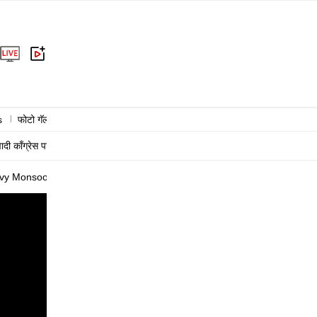
s
फोटो गॅलरी
राजकारण
क्राईम
राष्ट्रीय
आंतरराष्ट्रीय
बिझनेस
हेल्
वादी काँग्रेस पार्टी
काँग्रेस
संजय राऊत
शरद पवार
eavy Monsoon Rains