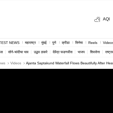
AQI
TEST NEWS
महाराष्ट्र
मुंबई
पुणे
क्रीडा
सिनेमा
Reels
Video
ऊस
सोने-चांदीचा भाव
उद्धव ठाकरे
देवेंद्र फडणवीस
भाजप
शिवसेना
राष्ट्र
ews
Videos
Ajanta Saptakund Waterfall Flows Beautifully After H