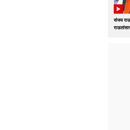
संजय राऊत
राऊतांसार