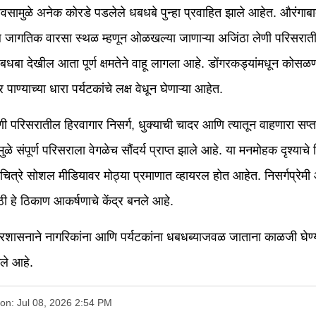
ावसामुळे अनेक कोरडे पडलेले धबधबे पुन्हा प्रवाहित झाले आहेत. औरंगाब
ील जागतिक वारसा स्थळ म्हणून ओळखल्या जाणाऱ्या अजिंठा लेणी परिसराती
बधबा देखील आता पूर्ण क्षमतेने वाहू लागला आहे. डोंगरकड्यांमधून कोसळणा
्र पाण्याच्या धारा पर्यटकांचे लक्ष वेधून घेणाऱ्या आहेत.
णी परिसरातील हिरवागार निसर्ग, धुक्याची चादर आणि त्यातून वाहणारा सप्त
ळे संपूर्ण परिसराला वेगळेच सौंदर्य प्राप्त झाले आहे. या मनमोहक दृश्याचे
ित्रे सोशल मीडियावर मोठ्या प्रमाणात व्हायरल होत आहेत. निसर्गप्रेम
ठी हे ठिकाण आकर्षणाचे केंद्र बनले आहे.
प्रशासनाने नागरिकांना आणि पर्यटकांना धबधब्याजवळ जाताना काळजी घेण्
ले आहे.
 on: Jul 08, 2026 2:54 PM