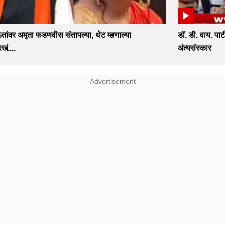
ांवर अमृता फडणवीस संतापल्या, थेट म्हणाल्या
डॉ. डी. वाय. प
खं....
अंत्यसंस्कार