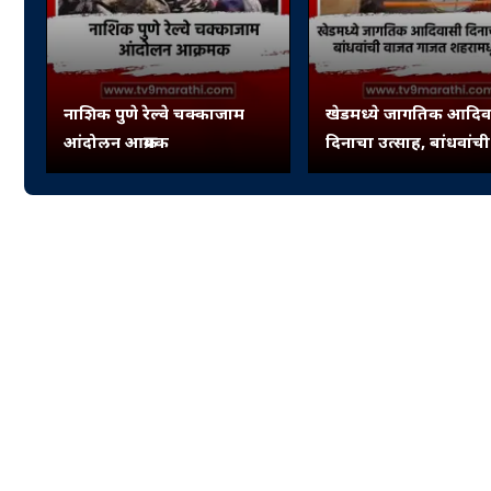
नाशिक पुणे रेल्वे चक्काजाम
खेडमध्ये जागतिक आदिव
आंदोलन आक्रमक
दिनाचा उत्साह, बांधवांच
गाजत शहरामधून रॅली