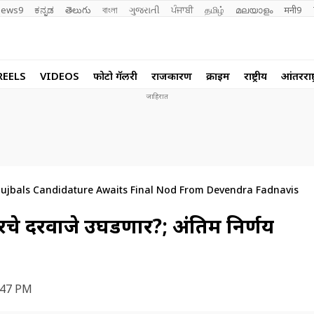
ews9
ಕನ್ನಡ
తెలుగు
বাংলা
ગુજરાતી
ਪੰਜਾਬੀ
தமிழ்
മലയാളം
मनी9
REELS
VIDEOS
फोटो गॅलरी
राजकारण
क्राईम
राष्ट्रीय
आंतरराष्ट
jbals Candidature Awaits Final Nod From Devendra Fadnavis
ारचे दरवाजे उघडणार?; अंतिम निर्णय
:47 PM