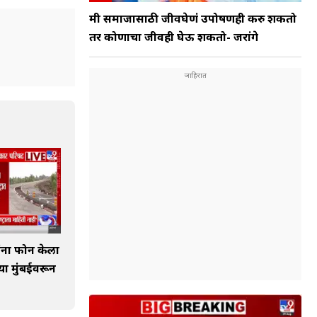
मी समाजासाठी जीवघेणं उपोषणही करु शकतो
तर कोणाचा जीवही घेऊ शकतो- जरांगे
ंना फोन केला
्या मुंबईवरून