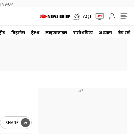
TV9-UP
AQI
्रीय
बिझनेस
हेल्थ
लाईफस्टाईल
राशीभविष्य
अध्यात्म
वेब स्टोर
SHARE