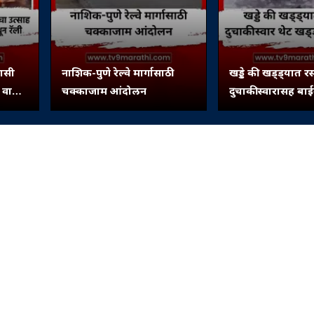
ासी
नाशिक-पुणे रेल्वे मार्गासाठी
खड्डे की खड्ड्यात रस
ी वाजत
चक्काजाम आंदोलन
दुचाकीस्वारासह बा
खड्ड्यात