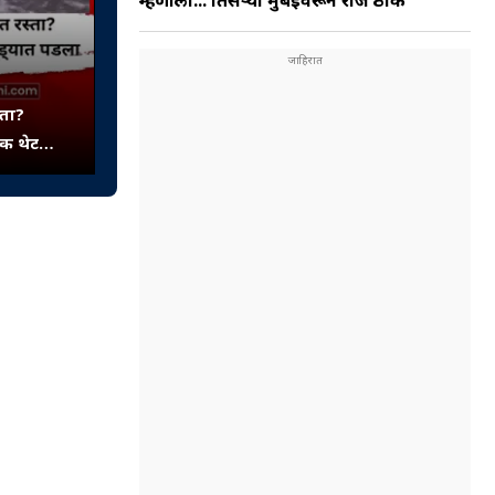
म्हणालो... तिसऱ्या मुंबईवरून राज ठाक
्ता?
ईक थेट