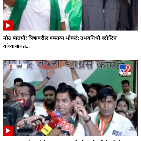
मोठी बातमी! त्रिषावरील वक्तव्य भोवलं; उधयनिधी स्टॉलिन
यांच्याबाबत...