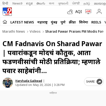
हिन्दी 
News9
ಕನ್ನಡ
తెలుగు
বাংলা
ગુજરાતી
ਪੰਜਾਬੀ
தமிழ்
മലയാള
AQI
LATEST NEWS
महाराष्ट्र
मुंबई
पुणे
क्रीडा
सिनेमा
REELS
Marathi News
Videos
Sharad Pawar Praises PM Modis Forei
CM Fadnavis On Sharad Pawar
| पवारांकडून मोदींचं कौतुक, आता
फडणवीसांची मोठी प्रतिक्रिया; म्हणाले
पवार साहेबांनी…
Harshada Gaikwad
|
SHARE
Updated on:
May 20, 2026 | 3:28 PM