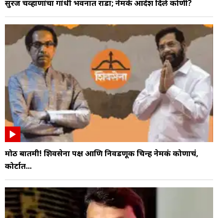
सुरज चव्हाणांचा गांधी भवनात राडा; नेमके आदेश दिले कोणी?
मोठी बातमी! शिवसेना पक्ष आणि निवडणूक चिन्ह नेमकं कोणाचं,
कोर्टात...