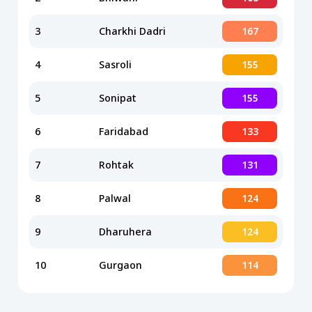
3
Charkhi Dadri
167
4
Sasroli
155
5
Sonipat
155
6
Faridabad
133
7
Rohtak
131
8
Palwal
124
9
Dharuhera
124
10
Gurgaon
114