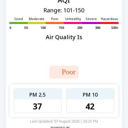
Range: 101-150
Good
Moderate
Poor
Unhealthy
Severe
Hazardous
0
50
100
150
200
300
500+
Air Quality Is
Poor
PM 2.5
PM 10
37
42
Last Updated: 07 August 2026 | 03:25 PM