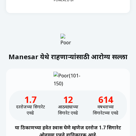
POWERED BY
Manesar येथे राहणाऱ्यांसाठी आरोग्य सल्ला
1.7
12
614
दररोजच्या सिगारेट
आठवड्याच्या
वर्षभराच्या
एवढे
सिगारेट एवढे
सिगारेटच्या एवढे
या ठिकाणच्या हवेत श्वास घेणे म्हणेज दररोज 1.7 सिगारेट
ओढण्या एवढे हानिकारक आहे.