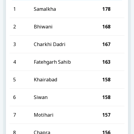
1
Samalkha
178
2
Bhiwani
168
3
Charkhi Dadri
167
4
Fatehgarh Sahib
163
5
Khairabad
158
6
Siwan
158
7
Motihari
157
8
Chapra
156