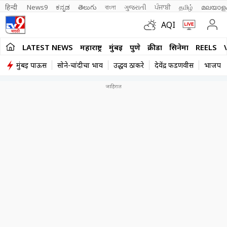
हिन्दी 
News9
ಕನ್ನಡ
తెలుగు
বাংলা
ગુજરાતી
ਪੰਜਾਬੀ
தமிழ்
മലയാള
AQI
LATEST NEWS
महाराष्ट्र
मुंबई
पुणे
क्रीडा
सिनेमा
REELS
मुंबई पाऊस
सोने-चांदीचा भाव
उद्धव ठाकरे
देवेंद्र फडणवीस
भाजप