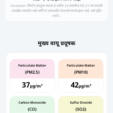
Disclaimer: सिगारेट-समतुल्य अंदाज हा मागील 24 तासांतील PM 2.5 च्या सरासरी
पातळीवर आधारित आहे आणि या कालावधीत सातत्याने संपर्क झाला आहे, असे गृहीत
धरतो.।
मुख्य वायू प्रदूषक
Particulate Matter
Particulate Matter
(PM2.5)
(PM10)
37
42
µg/m³
µg/m³
Carbon Monoxide
Sulfur Dioxide
(CO)
(SO2)