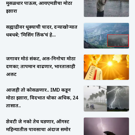
मुसळधार पाऊस, आयएमडीचा मोठा
इशारा
सह्याद्रीवर धुक्याची चादर, दऱ्याखोऱ्यात
धबधबे; ‘मिसिंग लिंक’चं हे...
जगावर मोठं संकट, अल-निनोचा मोठा
दणका; तापमान वाढणार, भारतालाही
अलर्ट
आजही तो कोसळणार.. IMD कडून
मोठा इशारा, विदर्भात धोका अधिक, 24
तासात..
शेवटी जे नको तेच घडणार, ऑगस्ट
महिन्यातील पावसाचा अंदाज समोर