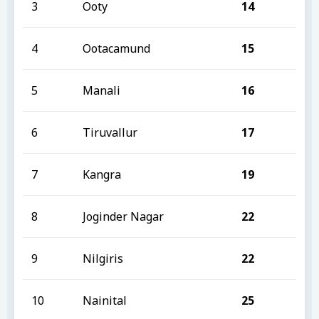
3
Ooty
14
4
Ootacamund
15
5
Manali
16
6
Tiruvallur
17
7
Kangra
19
8
Joginder Nagar
22
9
Nilgiris
22
10
Nainital
25