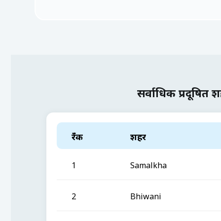
सर्वाधिक प्रदूषित 
रँक
शहर
1
Samalkha
2
Bhiwani