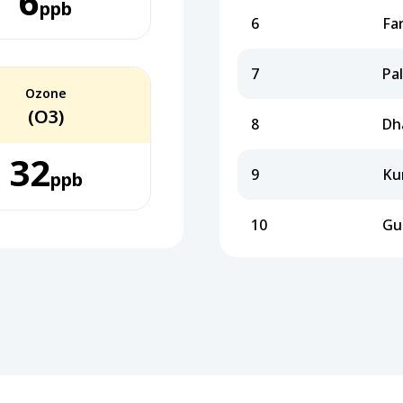
6
ppb
6
Fa
7
Pa
Ozone
(O3)
8
Dh
32
9
Ku
ppb
10
Gu