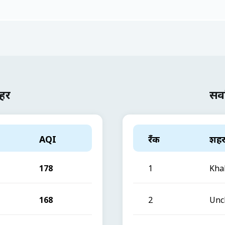
शहर
सर्
AQI
रँक
शह
178
1
Kha
168
2
Unc