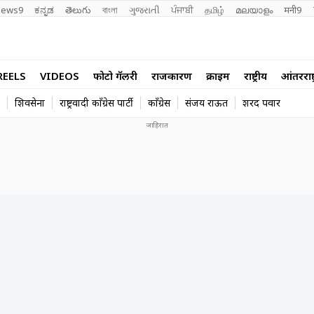
ews9
ಕನ್ನಡ
తెలుగు
বাংলা
ગુજરાતી
ਪੰਜਾਬੀ
தமிழ்
മലയാളം
मनी9
REELS
VIDEOS
फोटो गॅलरी
राजकारण
क्राईम
राष्ट्रीय
आंतरराष्ट
शिवसेना
राष्ट्रवादी काँग्रेस पार्टी
काँग्रेस
संजय राऊत
शरद पवार