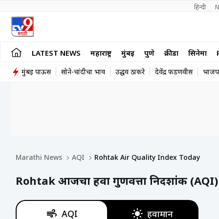
हिन्दी 
N
LATEST NEWS
महाराष्ट्र
मुंबई
पुणे
क्रीडा
सिनेमा
मुंबई पाऊस
सोने-चांदीचा भाव
उद्धव ठाकरे
देवेंद्र फडणवीस
भाजप
Marathi News
AQI
Rohtak Air Quality Index Today
Rohtak आजचा हवा गुणवत्ता निर्देशांक (AQI)
AQI
हवामान