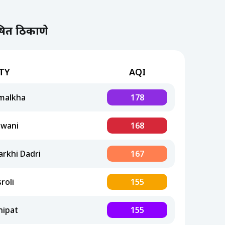
ूषित ठिकाणे
TY
AQI
malkha
178
iwani
168
arkhi Dadri
167
roli
155
nipat
155