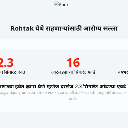
Rohtak येथे राहणाऱ्यांसाठी आरोग्य सल्ला
2.3
16
ा सिगारेट एवढे
आठवड्याच्या सिगारेट एवढे
वर्षभर
ाणच्या हवेत श्वास घेणे म्हणेज दररोज 2.3 सिगारेट ओढण्या एवढ
मतुल्य अंदाज हा मागील 24 तासांतील PM 2.5 च्या सरासरी पातळीवर आधारित आहे आणि या कालावधीत स
धरतो.।