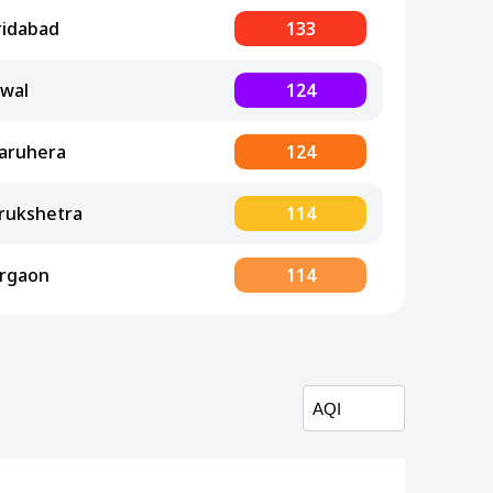
ridabad
133
lwal
124
aruhera
124
rukshetra
114
rgaon
114