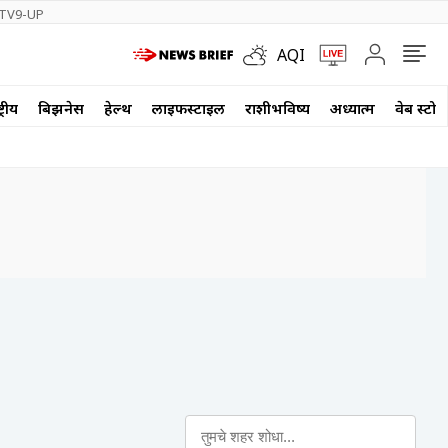
TV9-UP
AQI
्रीय
बिझनेस
हेल्थ
लाईफस्टाईल
राशीभविष्य
अध्यात्म
वेब स्टोर