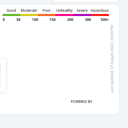
Good
Moderate
Poor
Unhealthy
Severe
Hazardous
0
50
100
150
200
300
500+
Last Updated: 07 August 2026 | 03:30 PM
POWERED BY