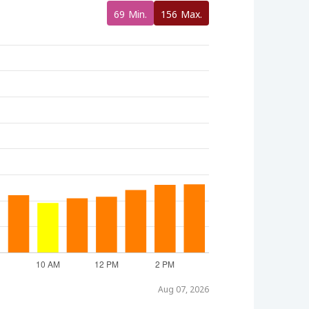
69
Min.
156
Max.
Aug 07, 2026