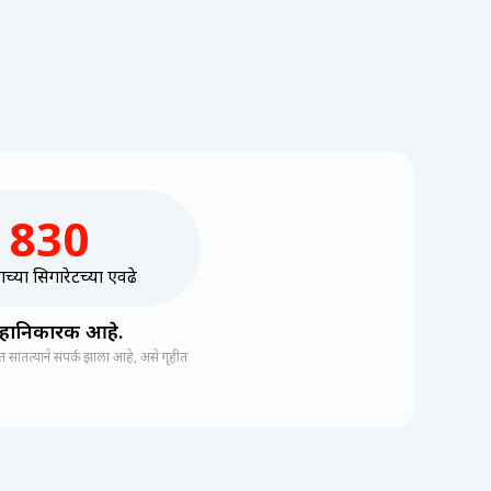
830
ाच्या सिगारेटच्या एवढे
े हानिकारक आहे.
ातत्याने संपर्क झाला आहे, असे गृहीत