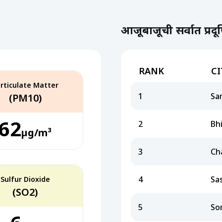
आजूबाजूची सर्वात प्रद
RANK
CI
rticulate Matter
1
Sa
(PM10)
62
2
Bh
µg/m³
3
Ch
4
Sas
Sulfur Dioxide
(SO2)
5
So