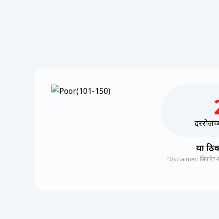
दररोजच्य
या ठिक
Disclaimer: सिगारेट-स