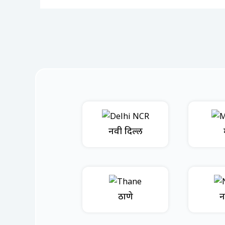
नवी दिल्ली
ठाणे
न