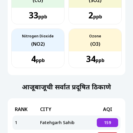
(CO)
(SO2)
33
2
ppb
ppb
Nitrogen Dioxide
Ozone
(NO2)
(O3)
4
34
ppb
ppb
आजूबाजूची सर्वात प्रदूषित ठिकाणे
RANK
CITY
AQI
1
Fatehgarh Sahib
159