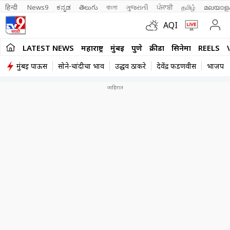
हिन्दी 
News9
ಕನ್ನಡ
తెలుగు
বাংলা
ગુજરાતી
ਪੰਜਾਬੀ
தமிழ்
മലയാള
AQI
LATEST NEWS
महाराष्ट्र
मुंबई
पुणे
क्रीडा
सिनेमा
REELS
मुंबई पाऊस
सोने-चांदीचा भाव
उद्धव ठाकरे
देवेंद्र फडणवीस
भाजप