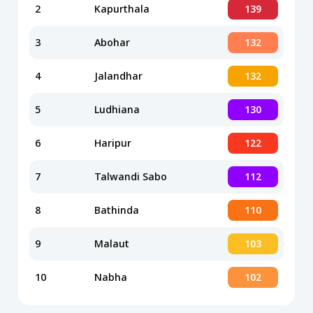
2
Kapurthala
139
3
Abohar
132
4
Jalandhar
132
5
Ludhiana
130
6
Haripur
122
7
Talwandi Sabo
112
8
Bathinda
110
9
Malaut
103
10
Nabha
102