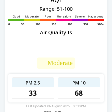
Range: 51-100
Good
Moderate
Poor
Unhealthy
Severe
Hazardous
0
50
100
150
200
300
500+
Air Quality Is
Moderate
PM 2.5
PM 10
33
68
Last Updated: 06 August 2026 | 06:30 PM