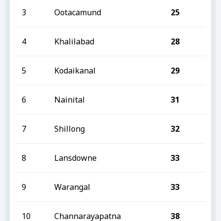
3
Ootacamund
25
4
Khalilabad
28
5
Kodaikanal
29
6
Nainital
31
7
Shillong
32
8
Lansdowne
33
9
Warangal
33
10
Channarayapatna
38