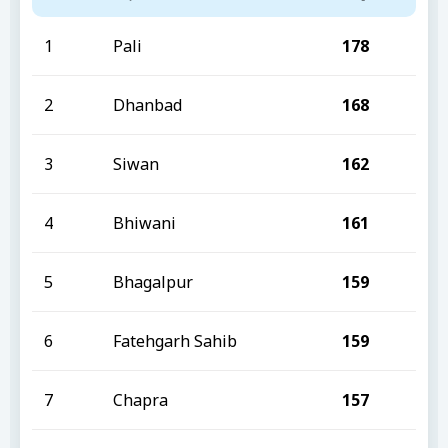
1
Pali
178
2
Dhanbad
168
3
Siwan
162
4
Bhiwani
161
5
Bhagalpur
159
6
Fatehgarh Sahib
159
7
Chapra
157