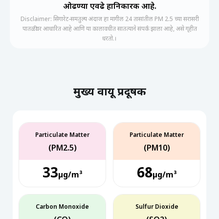
ओढण्या एवढे हानिकारक आहे.
Disclaimer: सिगारेट-समतुल्य अंदाज हा मागील 24 तासांतील PM 2.5 च्या सरासरी
पातळीवर आधारित आहे आणि या कालावधीत सातत्याने संपर्क झाला आहे, असे गृहीत
धरतो.।
मुख्य वायू प्रदूषक
Particulate Matter
Particulate Matter
(PM2.5)
(PM10)
33
68
µg/m³
µg/m³
Carbon Monoxide
Sulfur Dioxide