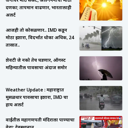
जगावर मोठं संकट, अल-निनोचा मोठा
दणका; तापमान वाढणार, भारतालाही
अलर्ट
आजही तो कोसळणार.. IMD कडून
मोठा इशारा, विदर्भात धोका अधिक, 24
तासात..
शेवटी जे नको तेच घडणार, ऑगस्ट
महिन्यातील पावसाचा अंदाज समोर
Weather Update : महाराष्ट्रात
मुसळधार पावसाचा इशारा, IMD चा
हाय अलर्ट
वाईतील महागणपती मंदिराला पाण्याचा
वेढा; देवस्थानात...