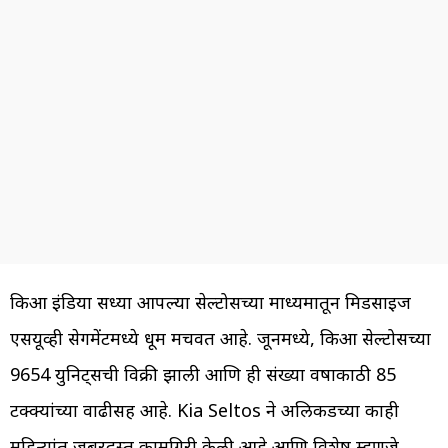
किआ इंडिया सध्या आपल्या सेल्टोसच्या माध्यमातून मिडसाइज
एसयूव्ही सेगमेंटमध्ये धूम मचवत आहे. जूनमध्ये, किआ सेल्टोसच्या
9654 युनिट्सची विक्री झाली आणि ही संख्या वर्षाकाठी 85
टक्क्यांच्या वाढीसह आहे. Kia Seltos ने अलिकडच्या काही
महिन्यांत जबरदस्त कामगिरी केली आहे आणि विशेष म्हणजे,