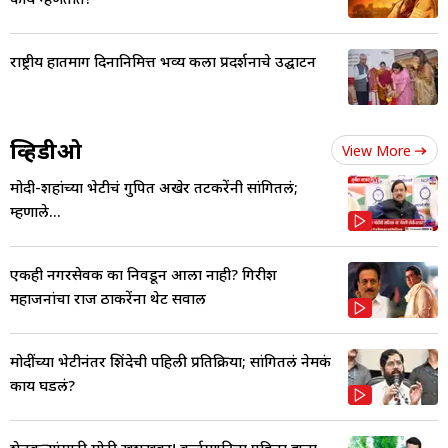
राष्ट्रीय हातमाग दिनानिमित्त भव्य कला प्रदर्शनाचे उद्घाटन
व्हिडीओ
View More
मोदी-शहांच्या भेटीचं गुपित अखेर तटकरेंनी सांगितलं;
म्हणाले...
एकही नगरसेवक का निवडून आला नाही? गिरीश
महाजनांचा राज ठाकरेंना थेट सवाल
मोदींच्या भेटीनंतर शिंदेची पहिली प्रतिक्रिया; सांगितलं नेमकं
काय घडलं?
शेतकऱ्यांसाठी मोठी खुशखबर! कर्जमाफीचा पहिला हप्ता