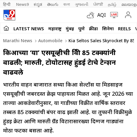
हिन्दी 
News9
ಕನ್ನಡ
తెలుగు
বাংলা
ગુજરાતી
ਪੰਜਾਬੀ
தமிழ்
മലയാള
AQI
LATEST NEWS
महाराष्ट्र
मुंबई
पुणे
क्रीडा
सिनेमा
REELS
Marathi News
Automobile
Kia Seltos Sales Skyrocket By 85
किआच्या ‘या’ एसयूव्हीची विक्री 85 टक्क्यांनी
वाढली; मारुती, टोयोटासह हुंडई क्रेटाचे टेन्शन
वाढवले
भारतीय वाहन बाजारात सध्या किआ सेल्टॉस या मिडसाईज
एसयूव्हीची जबरदस्त क्रेझ पाहायला मिळत आहे. जून 2026 च्या
ताज्या आकडेवारीनुसार, या गाडीच्या विक्रीत वार्षिक स्तरावर
तब्बल 85 टक्क्यांची बंपर वाढ झाली आहे. या तुफानी विक्रीमुळे
हुंडई क्रेटा आणि मारुती ग्रँड विटारासारख्या दिग्गज गाड्यांना
मोठा फटका बसला आहे.