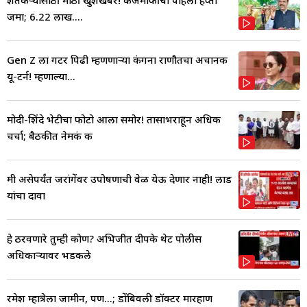
जमा; 6.22 लाख....
Gen Z ला गटर पिढी म्हणणाऱ्या कंगना राणौतचा अचानक
यू-टर्न! म्हणाल्या...
मोदी-शिंदे भेटीचा फोटो आला समोर! तासाभराहून अधिक
चर्चा; बैठकीत नेमकं क
मी असेपर्यंत जरांगेंवर उपोषणाची वेळ येऊ देणार नाही! लाड
यांचा दावा
हे ठरवणारे तुम्ही कोण? अभिजीत दीपके थेट पोलीस
अधिकाऱ्यावर भडकले
रमेश म्हात्रेला जामीन, पण...; डोंबिवली डॉक्टर मारहाण