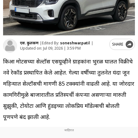
एस. कुलकर्णी
|
Edited By:
soneshwar.patil
|
SHARE
Updated on:
Jul 09, 2026 | 3:59 PM
किआ मोटर्सच्या सेल्टॉस एसयूव्हीने ग्राहकांना भुरळ घालत विक्रीचे
नवे रेकॉर्ड प्रस्थापित केले आहेत. गेल्या वर्षीच्या तुलनेत यंदा जून
महिन्यात सेल्टॉसची मागणी 85 टक्क्यांनी वाढली आहे. या जोरदार
कामगिरीमुळे बाजारातील प्रतिस्पर्धी कंपन्या असणाऱ्या मारुती
सुझुकी, टोयोटा आणि हुंडईच्या लोकप्रिय मॉडेल्सची बोलती
पूर्णपणे बंद झाली आहे.