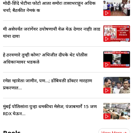
मोदी-शिंदे भेटीचा फोटो आला समोर! तासाभराहून अधिक
चर्चा; बैठकीत नेमकं क
मी असेपर्यंत जरांगेंवर उपोषणाची वेळ येऊ देणार नाही! लाड
यांचा दावा
हे ठरवणारे तुम्ही कोण? अभिजीत दीपके थेट पोलीस
अधिकाऱ्यावर भडकले
रमेश म्हात्रेला जामीन, पण...; डोंबिवली डॉक्टर मारहाण
प्रकरणात...
मुंबई पोलिसांना पुन्हा धमकीचा मेसेज; पंजाबमार्गे 15 जण
RDX घेऊन...
Reels
View More