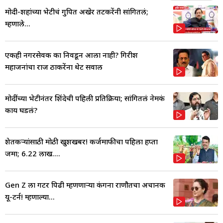
मोदी-शहांच्या भेटीचं गुपित अखेर तटकरेंनी सांगितलं;
म्हणाले...
एकही नगरसेवक का निवडून आला नाही? गिरीश
महाजनांचा राज ठाकरेंना थेट सवाल
मोदींच्या भेटीनंतर शिंदेची पहिली प्रतिक्रिया; सांगितलं नेमकं
काय घडलं?
शेतकऱ्यांसाठी मोठी खुशखबर! कर्जमाफीचा पहिला हप्ता
जमा; 6.22 लाख....
Gen Z ला गटर पिढी म्हणणाऱ्या कंगना राणौतचा अचानक
यू-टर्न! म्हणाल्या...