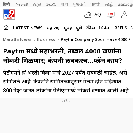
हिन्दी 
News9
ಕನ್ನಡ
తెలుగు
বাংলা
ગુજરાતી
ਪੰਜਾਬੀ
தமிழ்
മലയാള
AQI
LATEST NEWS
महाराष्ट्र
मुंबई
पुणे
क्रीडा
सिनेमा
REELS
Marathi News
Business
Paytm Company Soon Have 4000 Rec
Paytm मध्ये महाभरती, तब्बल 4000 जणांना
नोकरी मिळणार; कंपनी लवकरच…प्लॅन काय?
पेटीएमने ही भरती प्रकिया मार्च 2027 पर्यंत राबवली जाईल, असे
सांगितले आहे. कंपनीने सांगितल्यानुसार गेल्या दोन महिन्यात
800 पेक्षा जास्त लोकांना पेटीएममध्ये नोकरी देण्यात आली आहे.