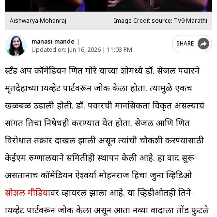
Aishwarya Mohanraj
Image Credit source: TV9 Marathi
manasi mande
|
SHARE
Updated on:
Jun 16, 2026 | 11:03 PM
स्टँड अप कॉमेडियन प्रणित मोरे याच्या शोमध्ये डॉ. सेजल पवारने
मृतदेहाच्या प्रायव्हेट पार्टवरून जोक केला होता. त्यामुळे एकच
खळबळ उडाली होती. डॉ. पवारची मानसिकता विकृत असल्याचं
सांगत तिचा निषेधही करण्यात येत होता. सेजल आणि प्रणित
विरोधात तक्रार दाखल झाली असून त्यांची चौकशी करण्यासाठी
केईएम रुग्णालयाने समितीही स्थापन केली आहे. हा वाद सुरू
असतानाच कॉमेडियन ऐश्वर्या मोहनराज हिचा जुना व्हिडिओ
सोशल मीडिया
वर व्हायरल झाला आहे. या व्हिडीओतही तिने
प्रायव्हेट पार्टवरून जोक केला असून आता नव्या वादाला तोंड फुटले