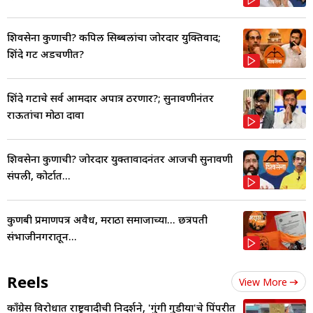
शिवसेना कुणाची? कपिल सिब्बलांचा जोरदार युक्तिवाद;
शिंदे गट अडचणीत?
शिंदे गटाचे सर्व आमदार अपात्र ठरणार?; सुनावणीनंतर
राऊतांचा मोठा दावा
शिवसेना कुणाची? जोरदार युक्तावादनंतर आजची सुनावणी
संपली, कोर्टात...
कुणबी प्रमाणपत्र अवैध, मराठा समाजाच्या... छत्रपती
संभाजीनगरातून...
Reels
View More
काँग्रेस विरोधात राष्ट्रवादीची निदर्शने, 'गुंगी गुडीया'चे पिंपरीत