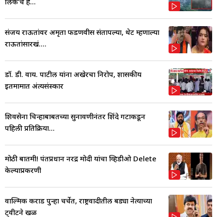
लिंक’चं हे...
संजय राऊतांवर अमृता फडणवीस संतापल्या, थेट म्हणाल्या
राऊतांसारखं....
डॉ. डी. वाय. पाटील यांना अखेरचा निरोप, शासकीय
इतमामात अंत्यसंस्कार
शिवसेना चिन्हाबाबतच्या सुनावणीनंतर शिंदे गटाकडून
पहिली प्रतिक्रिया...
मोठी बातमी! पंतप्रधान नरेंद्र मोदी यांचा व्हिडीओ Delete
केल्याप्रकरणी
वाल्मिक कराड पुन्हा चर्चेत, राष्ट्रवादीतील बड्या नेत्याच्या
ट्वीटने खळ