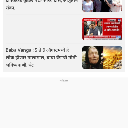
दीपकेंकडे कुठलं पद? सौरव दास, आशुतोष
रांका,
Baba Vanga : 5 ते 9 ऑगस्टमध्ये हे
लोक होणार मालामाल, बाबा वेंगाची मोठी
भविष्यवाणी, थेट