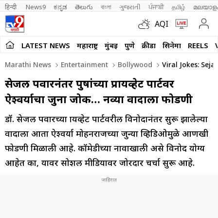
हिन्दी 
News9
ಕನ್ನಡ
తెలుగు
বাংলা
ગુજરાતી
ਪੰਜਾਬੀ
தமிழ்
മലയാള
AQI
LATEST NEWS
महाराष्ट्र
मुंबई
पुणे
क्रीडा
सिनेमा
REELS
Marathi News
Entertainment
Bollywood
Viral Jokes: Sej
सेजल पवारनंतर पुरुषांच्या प्रायव्हेट पार्टवर
ऐश्वर्याचा जुना जोक… नव्या वादाला फोडणी
डॉ. सेजल पवारच्या प्रायव्हेट पार्टवरील विनोदानंतर सुरू झालेल्या
वादाला आता ऐश्वर्या मोहनराजच्या जुन्या व्हिडिओमुळे आणखी
फोडणी मिळाली आहे. कॉमेडीच्या नावाखाली असे विनोद योग्य
आहेत का, यावर सोशल मीडियावर जोरदार चर्चा सुरू आहे.