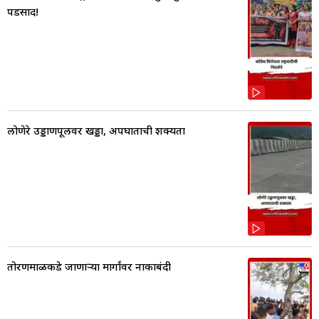
पडसाद!
लोणेरे उड्डाणपूलवर खड्डा, अपघाताची शक्यता
तोरणमाळकडे जाणाऱ्या मार्गांवर नाकाबंदी