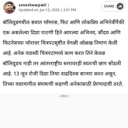
soneshwar.patil
|
SHARE
Updated on:
Jun 13, 2026 | 2:51 PM
बॉलिवूडमधील सर्वात ग्लॅमरस, फिट आणि लोकप्रिय अभिनेत्रींपैकी
एक असलेल्या दिशा पाटणी हिने आपल्या अभिनय, सौंदर्य आणि
फिटनेसच्या जोरावर चित्रपटसृष्टीत वेगळी ओळख निर्माण केली
आहे. अनेक यशस्वी चित्रपटांमध्ये काम करत तिने केवळ
बॉलिवूडच नाही तर आंतरराष्ट्रीय स्तरावरही स्वतःची छाप सोडली
आहे. 13 जून रोजी दिशा तिचा वाढदिवस साजरा करत असून,
तिच्या यशामागील संघर्षाची कहाणी अनेकांसाठी प्रेरणादायी ठरते.