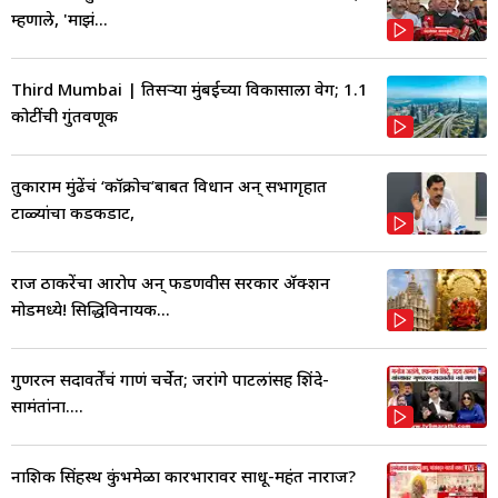
म्हणाले, 'माझं...
Third Mumbai | तिसऱ्या मुंबईच्या विकासाला वेग; 1.1
कोटींची गुंतवणूक
तुकाराम मुंढेंचं ‘कॉक्रोच’बाबत विधान अन् सभागृहात
टाळ्यांचा कडकडाट,
राज ठाकरेंचा आरोप अन् फडणवीस सरकार ॲक्शन
मोडमध्ये! सिद्धिविनायक...
गुणरत्न सदावर्तेंचं गाणं चर्चेत; जरांगे पाटलांसह शिंदे-
सामंतांना....
नाशिक सिंहस्थ कुंभमेळा कारभारावर साधू-महंत नाराज?