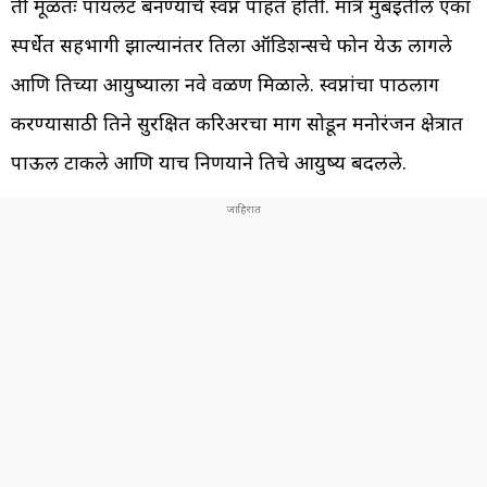
ती मूळतः पायलट बनण्याचे स्वप्न पाहत होती. मात्र मुंबईतील एका
स्पर्धेत सहभागी झाल्यानंतर तिला ऑडिशन्सचे फोन येऊ लागले
आणि तिच्या आयुष्याला नवे वळण मिळाले. स्वप्नांचा पाठलाग
करण्यासाठी तिने सुरक्षित करिअरचा मार्ग सोडून मनोरंजन क्षेत्रात
पाऊल टाकले आणि याच निर्णयाने तिचे आयुष्य बदलले.