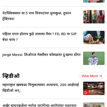
नेटफ्लिक्सवर या 5 पाच चित्रपटांचा धुमाकूळ, तुफान
ट्रेंडिंगवर!
पहिला पगार होताच कुठे लावावा पैसा ? FD, RD वा SIP
बेस्ट काय ?
Jorge Messi: लिओनल मेस्सीवर कोसळला दु:खाचा डोंगर
व्हिडीओ
View More
महाराष्ट्रात खबबळ! चिमुकल्यांवर अत्याचार, 200 आक्षेपार्ह
व्हिडीओ अन्..
अखेर बावनकुळेंचा मनोज जरांगेंच्या आरोपांवर पलटवार;