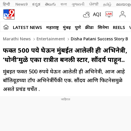
हिन्दी 
News9
ಕನ್ನಡ
తెలుగు
বাংলা
ગુજરાતી
ਪੰਜਾਬੀ
தமிழ்
മലയാള
AQI
LATEST NEWS
महाराष्ट्र
मुंबई
पुणे
क्रीडा
सिनेमा
REELS
Marathi News
Entertainment
Disha Patani Success Story B
फक्त 500 रुपये घेऊन मुंबईत आलेली ही अभिनेत्री,
‘धोनी’मुळे एका रात्रीत बनली स्टार, सौंदर्य पाहून..
मुंबईत फक्त 500 रुपये घेऊन आलेली ही अभिनेत्री, आज आहे
बॉलिवूडच्या टॉप अभिनेत्रींपैंकी एक. सौंदर्य आणि फिटनेसमुळे
असते प्रचंड चर्चेत .