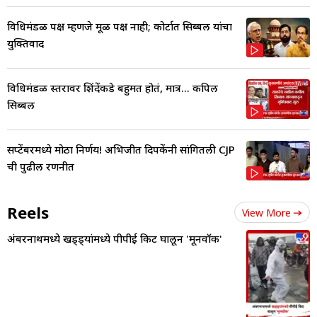
विधिमंडळ पक्ष म्हणजे मूळ पक्ष नाही; कोर्टात सिब्बल यांचा
युक्तिवाद
विधिमंडळ स्तरावर शिंदेंकडे बहुमत होतं, मात्र... कपिल
सिब्बल
सप्टेंबरमध्ये मोठा निर्णय! अभिजीत दिपकेंनी सांगितली CJP
ची पुढील रणनीत
Reels
View More
अंबरनाथमध्ये खड्ड्यांमध्ये पीपीई किट घालून 'मूनवॉक'