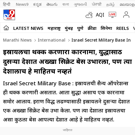
हिन्दी 
News9
ಕನ್ನಡ
తెలుగు
বাংলা
ગુજરાતી
ਪੰਜਾਬੀ
தமிழ்
മലയാള
AQI
LATEST NEWS
महाराष्ट्र
मुंबई
पुणे
क्रीडा
सिनेमा
REELS
Marathi News
International
Israel Secret Military Base In
इस्रायलचा थक्क करणारा कारनामा, युद्धासाठी
दुसऱ्या देशात अख्खा सिक्रेट बेस उभारला, पण त्या
देशालाच हे माहितच नव्हतं
Israel Secret Military Base : इस्रायलची सैन्य ऑपरेशन्स
ही थक्क करणारी असतात. आता सुद्धा असाच एक कारनामा
समोर आलाय. इराण विरुद्ध लढण्यासाठी इस्रायलने दुसऱ्या देशात
एक अख्खा सिक्रेट बेस उभा केला. पण त्या देशाला इस्रायलचा
असा कुठला बेस आपल्या देशात आहे हे माहितच नव्हतं.