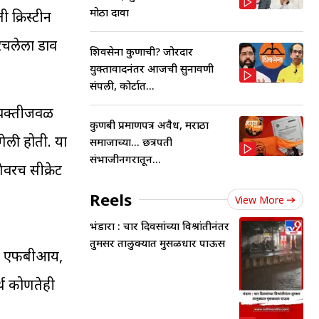
मोठा दावा
ी क्रिस्टीन
 रचलेला डाव
शिवसेना कुणाची? जोरदार
युक्तावादनंतर आजची सुनावणी
संपली, कोर्टात...
व्यक्तीजवळ
कुणबी प्रमाणपत्र अवैध, मराठा
गेली होती. या
समाजाच्या... छत्रपती
संभाजीनगरातून...
ेवरच सीक्रेट
Reels
View More
भंडारा : चार दिवसांच्या विश्रांतीनंतर
तुमसर तालुक्यात मुसळधार पाऊस
ंनी एफबीआय,
र्थ कोणतेही