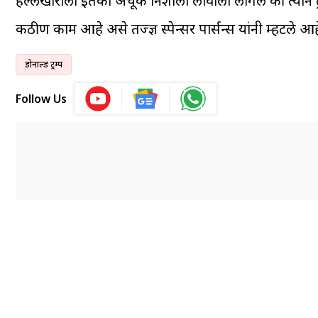
हल्लेखोराला इतका अचूक निशाला लावाला लागेल की त्याने ट्
कठीण काम आहे असे तज्ज्ञ स्पेन्सर पार्सन्स यांनी म्हटले आह
डोनाल्ड ट्रम्प
Follow Us