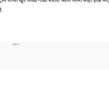
रम्प यांच्या खूप जवळ गोळी मारावी आणि त्यांना काही होऊ नये
े.