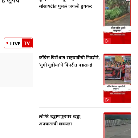
, हे खूपच
सोसायटीत घुसले जंगली डुक्कर
TV
LIVE
काँग्रेस विरोधात राष्ट्रवादीची निदर्शने,
'गुंगी गुडीया'चे पिंपरीत पडसाद!
लोणेरे उड्डाणपूलवर खड्डा,
अपघाताची शक्यता