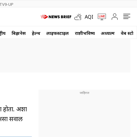
TV9-UP
AQI
्रीय
बिझनेस
हेल्थ
लाईफस्टाईल
राशीभविष्य
अध्यात्म
वेब स्टोर
ा होता. अशा
तो असा सवाल