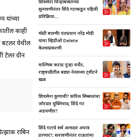
शिवसेना चिन्हाबाबतच्या
सुनावणीनंतर शिंदे गटाकडून पहिली
प्रतिक्रिया...
प यांच्या
थकातील काही
मोठी बातमी! पंतप्रधान नरेंद्र मोदी
यांचा व्हिडीओ Delete
 की बटलर येथील
केल्याप्रकरणी
 टेलर ग्रीन
वाल्मिक कराड पुन्हा चर्चेत,
राष्ट्रवादीतील बड्या नेत्याच्या ट्वीटने
खळ
शिवसेना कुणाची? कपिल सिब्बलांचा
जोरदार युक्तिवाद; शिंदे गट
अडचणीत?
शिंदे गटाचे सर्व आमदार अपात्र
 यित्झाक राबिन
ठरणार?; सुनावणीनंतर राऊतांचा