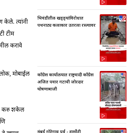
भिवंडीतील खड्ड्यांविरोधात
ण केले. त्यांनी
पथनाट्य कलाकार उतरला रस्त्यावर
्टी टीम
ामील करावे
य लोक, मोबाईल
काँग्रेस कार्यालयात राष्ट्रवादी काँग्रेस
अजित पवार गटाची जोरदार
घोषणाबाजी
ल करु शकेल
आणि
मुंबई गोरेगाव पूर्व - हार्मोनी