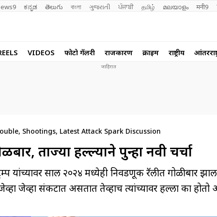
ews9
ಕನ್ನಡ
తెలుగు
বাংলা
ગુજરાતી
ਪੰਜਾਬੀ
தமிழ்
മലയാളം
मनी9
REELS
VIDEOS
फोटो गॅलरी
राजकारण
क्राईम
राष्ट्रीय
आंतरराष्ट
ble, Shootings, Latest Attack Spark Discussion
ोळीबार, ताज्या हल्ल्याने पुन्हा नवी चर्चा
म्प यांच्यावर साल २०२४ मध्येही निवडणूक रॅलीत गोळीबार झाल
्प जेव्हा जेव्हा संकटात असतात तेव्हाच त्यांच्यावर हल्ला का हो