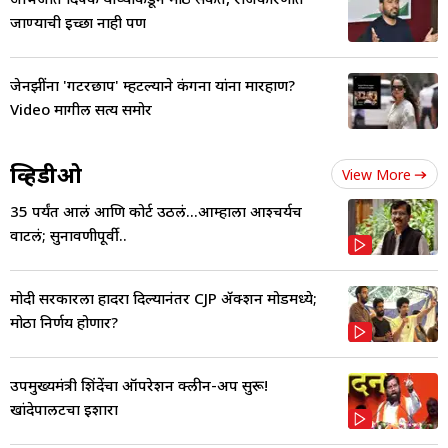
जाण्याची इच्छा नाही पण
जेनझींना 'गटरछाप' म्हटल्याने कंगना यांना मारहाण?
Video मागील सत्य समोर
व्हिडीओ
View More
35 पर्यंत आलं आणि कोर्ट उठलं...आम्हाला आश्चर्यच
वाटलं; सुनावणीपूर्वी..
मोदी सरकारला हादरा दिल्यानंतर CJP ॲक्शन मोडमध्ये;
मोठा निर्णय होणार?
उपमुख्यमंत्री शिंदेंचा ऑपरेशन क्लीन-अप सुरू!
खांदेपालटचा इशारा