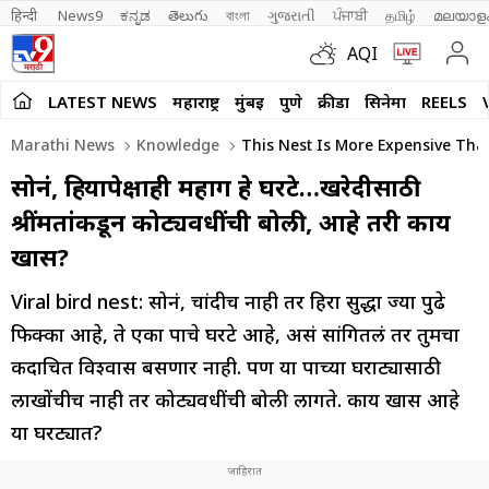
हिन्दी 
News9
ಕನ್ನಡ
తెలుగు
বাংলা
ગુજરાતી
ਪੰਜਾਬੀ
தமிழ்
മലയാള
AQI
LATEST NEWS
महाराष्ट्र
मुंबई
पुणे
क्रीडा
सिनेमा
REELS
Marathi News
Knowledge
This Nest Is More Expensive Than
सोनं, हिऱ्यापेक्षाही महाग हे घरटे…खरेदीसाठी
श्रींमतांकडून कोट्यवधींची बोली, आहे तरी काय
खास?
Viral bird nest: सोनं, चांदीच नाही तर हिरा सुद्धा ज्या पुढे
फिक्का आहे, ते एका पक्षाचे घरटे आहे, असं सांगितलं तर तुमचा
कदाचित विश्वास बसणार नाही. पण या पक्षाच्या घराट्यासाठी
लाखोंचीच नाही तर कोट्यवधींची बोली लागते. काय खास आहे
या घरट्यात?