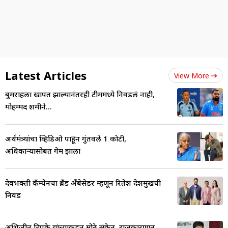
Latest Articles
View More
बुमराहला दुखापत झाल्यानंतरही टीममध्ये निवडलं नाही,
मोहम्मद शमीने...
अर्थमंत्र्यांचा व्हिडिओ पाहून गुंतवले 1 कोटी,
अधिकाऱ्यासोबत गेम झाला
देवभक्ती कॅम्पेनचा ब्रँड अँबेसेडर म्हणून रितेश देशमुखची
निवड
अभिजीत दिपके यांच्याकडून मोठे संकेत, राजकारणात