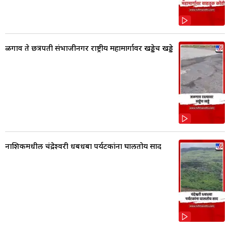
ळगाव ते छत्रपती संभाजीनगर राष्ट्रीय महामार्गावर खड्डेच खड्डे
नाशिकमधील चंद्रेश्वरी धबधबा पर्यटकांना घालतोय साद