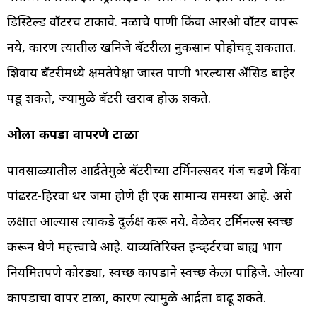
डिस्टिल्ड वॉटरच टाकावे. नळाचे पाणी किंवा आरओ वॉटर वापरू
नये, कारण त्यातील खनिजे बॅटरीला नुकसान पोहोचवू शकतात.
शिवाय बॅटरीमध्ये क्षमतेपेक्षा जास्त पाणी भरल्यास ॲसिड बाहेर
पडू शकते, ज्यामुळे बॅटरी खराब होऊ शकते.
ओला कपडा वापरणे टाळा
पावसाळ्यातील आर्द्रतेमुळे बॅटरीच्या टर्मिनल्सवर गंज चढणे किंवा
पांढरट-हिरवा थर जमा होणे ही एक सामान्य समस्या आहे. असे
लक्षात आल्यास त्याकडे दुर्लक्ष करू नये. वेळेवर टर्मिनल्स स्वच्छ
करून घेणे महत्त्वाचे आहे. याव्यतिरिक्त इन्व्हर्टरचा बाह्य भाग
नियमितपणे कोरड्या, स्वच्छ कापडाने स्वच्छ केला पाहिजे. ओल्या
कापडाचा वापर टाळा, कारण त्यामुळे आर्द्रता वाढू शकते.