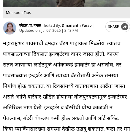
Monsoon Tips
स्नेहल. चं. मेंगळ
|
Edited By:
Dinananth Parab
|
SHARE
Updated on:
Jul 07, 2026 | 3:43 PM
महाराष्ट्रभर पावसाची दमदार बॅटिंग पाहायला मिळतेय. त्यातच
पावसाळ्याच्या दिवसात इनव्हर्टरचा वापर जास्त हाेताे. कारण
सतत जाणाऱ्या लाईटमुळे अनेकांकडे इनव्हर्टर हा असतोच. तर
पावसाळ्यात इन्व्हर्टर आणि त्याच्या बॅटरीसाठी अनेक समस्या
निर्माण होऊ शकतात. या दिवसांमध्ये वातावरणात आर्द्रता जास्त
असते आणि वारंवार खंडित होणाऱ्या वीजपुरवठ्यामुळे इन्व्हर्टरवर
अतिरिक्त ताण येतो. इनव्हर्टर व बॅटरीची योग्य काळजी न
घेतल्यास, बॅटरी बॅकअप कमी होऊ शकतो आणि शॉर्ट सर्किट
किंवा स्पार्किंगसारख्या समस्या देखील उद्भवू शकतात. चला तर मग