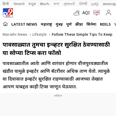
हिन्दी 
News9
ಕನ್ನಡ
తెలుగు
বাংলা
ગુજરાતી
ਪੰਜਾਬੀ
தமிழ்
മലയാള
AQI
LATEST NEWS
महाराष्ट्र
मुंबई
पुणे
क्रीडा
सिनेमा
REELS
Marathi News
Lifestyle
Follow These Simple Tips To Keep Y
पावसाळ्यात तुमचा इन्व्हर्टर सुरक्षित ठेवण्यासाठी
या सोप्या टिप्स करा फॉलो
पावसाळ्यातील आर्द्रता आणि वारंवार होणार वीजपुरवठ्यातील
खंडीत यामुळे इन्व्हर्टर आणि बॅटरीवर अधिक ताण येतो. त्यामुळे
या दिवासात इन्व्हर्टर सुरक्षित राहण्यासाठी आजच्या लेखात
आपण याबद्दल काही टिप्स जाणून घेऊयात.