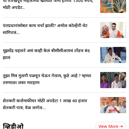
या तारखेपूर्वी महिलांच्या खात्यात जमा होणार 1500 रुपये,
मोठी अपडेट..
पंतप्रधानांसोबत काय चर्चा झाली? अमोल कोल्हेंनी थेट
सांगितलं...
युझवेंद्र चहलने असं काही केलं बीसीसीआयचं तोंडच बंद
झालं
तुझा मित्र मुलगी पळवून घेऊन गेलाय, कुठे आहे ? म्हणत
तरुणाला जबर मारहाण
शेतकरी कर्जमाफीवर मोठी अपडेट! 1 लाख 40 हजार
शेतकरी पात्र; वेळ लागेल...
व्हिडीओ
View More