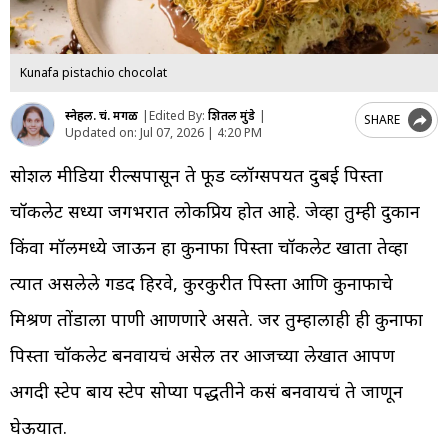
Kunafa pistachio chocolat
स्नेहल. चं. मेंगळ
|
Edited By:
शितल मुंडे
|
SHARE
Updated on:
Jul 07, 2026 | 4:20 PM
सोशल मीडिया रील्सपासून ते फूड व्लॉग्सपर्यंत दुबई पिस्ता
चॉकलेट सध्या जगभरात लोकप्रिय होत आहे. जेव्हा तुम्ही दुकान
किंवा मॉलमध्ये जाऊन हा कुनाफा पिस्ता चॉकलेट खाता तेव्हा
त्यात असलेले गडद हिरवे, कुरकुरीत पिस्ता आणि कुनाफाचे
मिश्रण तोंडाला पाणी आणणारे असते. जर तुम्हालाही ही कुनाफा
पिस्ता चॉकलेट बनवायचं असेल तर आजच्या लेखात आपण
अगदी स्टेप बाय स्टेप सोप्या पद्धतीने कसं बनवायचं ते जाणून
घेऊयात.