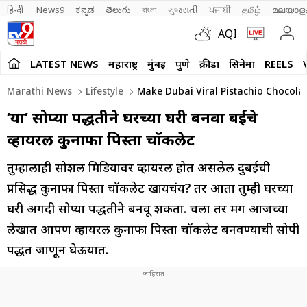
हिन्दी 
News9
ಕನ್ನಡ
తెలుగు
বাংলা
ગુજરાતી
ਪੰਜਾਬੀ
தமிழ்
മലയാള
AQI
LATEST NEWS
महाराष्ट्र
मुंबई
पुणे
क्रीडा
सिनेमा
REELS
Marathi News
Lifestyle
Make Dubai Viral Pistachio Chocolat
‘या’ सोप्या पद्धतीने घरच्या घरी बनवा दुबईचे
व्हायरल कुनाफा पिस्ता चॉकलेट
तुम्हालाही सोशल मिडियावर व्हायरल होत असलेली दुबईची
प्रसिद्ध कुनाफा पिस्ता चॉकलेट खायचंय? तर आता तुम्ही घरच्या
घरी अगदी सोप्या पद्धतीने बनवू शकता. चला तर मग आजच्या
लेखात आपण व्हायरल कुनाफा पिस्ता चॉकलेट बनवण्याची सोपी
पद्धत जाणून घेऊयात.