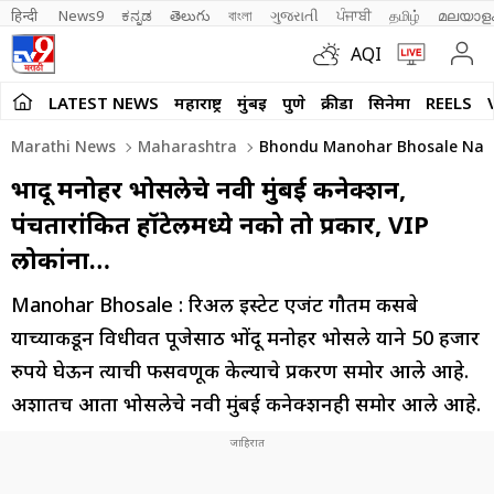
हिन्दी 
News9
ಕನ್ನಡ
తెలుగు
বাংলা
ગુજરાતી
ਪੰਜਾਬੀ
தமிழ்
മലയാള
AQI
LATEST NEWS
महाराष्ट्र
मुंबई
पुणे
क्रीडा
सिनेमा
REELS
Marathi News
Maharashtra
Bhondu Manohar Bhosale Navi M
भोंदू मनोहर भोसलेचे नवी मुंबई कनेक्शन,
पंचतारांकित हॉटेलमध्ये नको तो प्रकार, VIP
लोकांना…
Manohar Bhosale : रिअल इस्टेट एजंट गौतम कसबे
याच्याकडून विधीवत पूजेसाठी भोंदू मनोहर भोसले याने 50 हजार
रुपये घेऊन त्याची फसवणूक केल्याचे प्रकरण समोर आले आहे.
अशातच आता भोसलेचे नवी मुंबई कनेक्शनही समोर आले आहे.