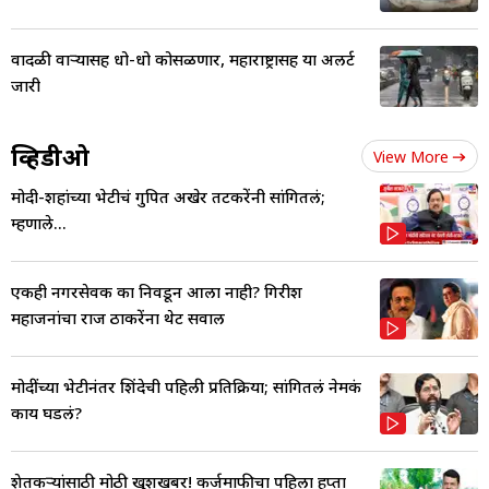
वादळी वाऱ्यासह धो-धो कोसळणार, महाराष्ट्रासह या अलर्ट
जारी
व्हिडीओ
View More
मोदी-शहांच्या भेटीचं गुपित अखेर तटकरेंनी सांगितलं;
म्हणाले...
एकही नगरसेवक का निवडून आला नाही? गिरीश
महाजनांचा राज ठाकरेंना थेट सवाल
मोदींच्या भेटीनंतर शिंदेची पहिली प्रतिक्रिया; सांगितलं नेमकं
काय घडलं?
शेतकऱ्यांसाठी मोठी खुशखबर! कर्जमाफीचा पहिला हप्ता