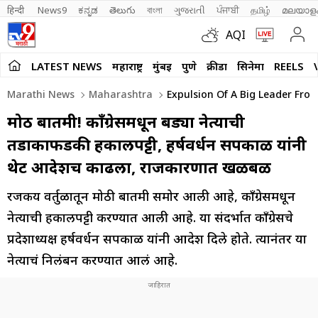
हिन्दी 
News9
ಕನ್ನಡ
తెలుగు
বাংলা
ગુજરાતી
ਪੰਜਾਬੀ
தமிழ்
മലയാള
AQI
LATEST NEWS
महाराष्ट्र
मुंबई
पुणे
क्रीडा
सिनेमा
REELS
Marathi News
Maharashtra
Expulsion Of A Big Leader Fro
मोठी बातमी! काँग्रेसमधून बड्या नेत्याची
तडाकाफडकी हकालपट्टी, हर्षवर्धन सपकाळ यांनी
थेट आदेशच काढला, राजकारणात खळबळ
रजकीय वर्तुळातून मोठी बातमी समोर आली आहे, काँग्रेसमधून
नेत्याची हकालपट्टी करण्यात आली आहे. या संदर्भात काँग्रेसचे
प्रदेशाध्यक्ष हर्षवर्धन सपकाळ यांनी आदेश दिले होते. त्यानंतर या
नेत्याचं निलंबन करण्यात आलं आहे.