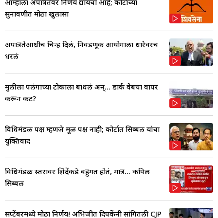
आम्हाला अपात्रतेवर निर्णय द्यायचा आहे; कोर्टाच्या
सुनावणीत मोठा खुलासा
अपात्रतेआधीच चिन्ह दिलं, निवडणूक आयोगाला धारेवरच
धरलं
मुलीला पलंगाच्या टोकाला बांधलं अन्... डार्क वेबचा वापर
करून कट?
विधिमंडळ पक्ष म्हणजे मूळ पक्ष नाही; कोर्टात सिब्बल यांचा
युक्तिवाद
विधिमंडळ स्तरावर शिंदेंकडे बहुमत होतं, मात्र... कपिल
सिब्बल
सप्टेंबरमध्ये मोठा निर्णय! अभिजीत दिपकेंनी सांगितली CJP