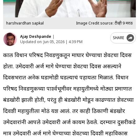
harshvardhan sapkal
Image Credit source: टीव्ही 9 मराठी
Ajay Deshpande
|
SHARE
Updated on:
Jun 05, 2026 | 4:39 PM
काल विधान परिषद निवडणुकीतून माघार घेण्याचा शेवटचा दिवस
होता. उमेदवारी अर्ज मागे घेण्याचा शेवटचा दिवस असल्याने
दिवसभरात अनेक घडामोडी घडल्याचं पहायला मिळालं. विधान
परिषद निवडणुकीच्या पार्श्वभूमीवर महायुतीमध्ये मोठ्या प्रमाणात
बंडखोरी झाली होती, परंतु ही बंडखोरी मोडून काढण्यात शेवटच्या
दिवशी महायुतीला मोठं यश आलं. तर काही ठिकाणी बंडखोर
उमेदवारांनी आपले उमेदवारी अर्ज कायम ठेवले. दरम्यान दुसरीकडे
मात्र उमेदवारी अर्ज मागे घेण्याच्या शेवटच्या दिवशी महाविकास