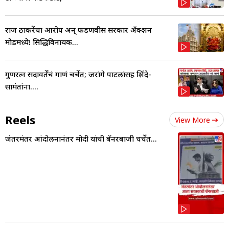
राज ठाकरेंचा आरोप अन् फडणवीस सरकार ॲक्शन
मोडमध्ये! सिद्धिविनायक...
गुणरत्न सदावर्तेंचं गाणं चर्चेत; जरांगे पाटलांसह शिंदे-
सामंतांना....
Reels
View More
जंतरमंतर आंदोलनानंतर मोदी यांची बॅनरबाजी चर्चेत...