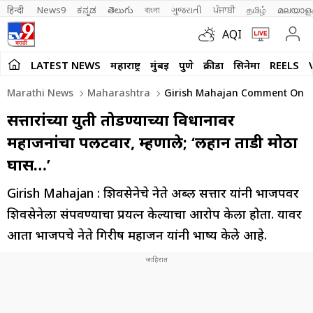
हिन्दी 
News9
ಕನ್ನಡ
తెలుగు
বাংলা
ગુજરાતી
ਪੰਜਾਬੀ
தமிழ்
മലയാള
AQI
LATEST NEWS
महाराष्ट्र
मुंबई
पुणे
क्रीडा
सिनेमा
REELS
Marathi News
Maharashtra
Girish Mahajan Comment On Abd
सत्तारांच्या युती तोडण्याच्या विधानावर
महाजनांचा पलटवार, म्हणाले; ‘लहान तोंडी मोठा
घास…’
Girish Mahajan : शिवसेनेचे नेते अब्दुल सत्तार यांनी भाजपवर
शिवसेनेला संपवण्याचा प्रयत्न केल्याचा आरोप केला होता. यावर
आता भाजपचे नेते गिरीष महाजन यांनी भाष्य केले आहे.