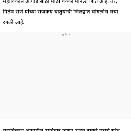
महाविकास आघाडीसाठी मोठा धक्का मानला जात आहे. तर,
नितेश राणे यांच्या राजकीय चातुर्याची जिल्ह्यात चांगलीच चर्चा
रंगली आहे.
महाविकास आघाडीचे उमदेवार म्हणून उद्धव ठाकरे गटाचे सुरेंद्र