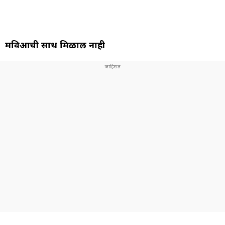
मविआची साथ मिळाली नाही