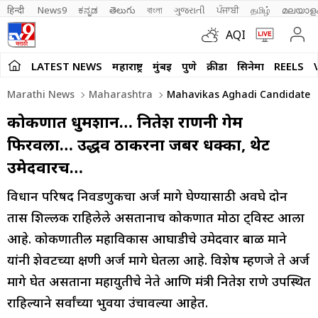
हिन्दी 
News9
ಕನ್ನಡ
తెలుగు
বাংলা
ગુજરાતી
ਪੰਜਾਬੀ
தமிழ்
മലയാള
AQI
LATEST NEWS
महाराष्ट्र
मुंबई
पुणे
क्रीडा
सिनेमा
REELS
Marathi News
Maharashtra
Mahavikas Aghadi Candidate Ba
कोकणात धुमशान… नितेश राणेंनी गेम
फिरवला… उद्धव ठाकरेंना जबर धक्का, थेट
उमेदवारच…
विधान परिषद निवडणुकीचा अर्ज मागे घेण्यासाठी अवघे दोन
तास शिल्लक राहिलेले असतानाच कोकणात मोठा ट्विस्ट आला
आहे. कोकणातील महाविकास आघाडीचे उमेदवार बाळ माने
यांनी शेवटच्या क्षणी अर्ज मागे घेतला आहे. विशेष म्हणजे ते अर्ज
मागे घेत असताना महायुतीचे नेते आणि मंत्री नितेश राणे उपस्थित
राहिल्याने सर्वांच्या भुवया उंचावल्या आहेत.