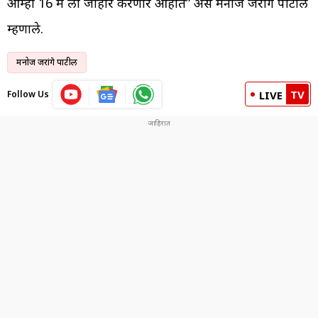
आम्ही 16 मे ला जाहीर करणार आहोत” असं मनोज जरांगे पाटील
म्हणाले.
मनोज जरांगे पाटील
TV
Follow Us
LIVE