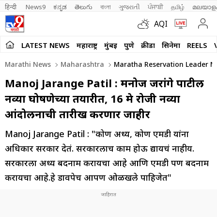
हिन्दी 
News9
ಕನ್ನಡ
తెలుగు
বাংলা
ગુજરાતી
ਪੰਜਾਬੀ
தமிழ்
മലയാള
AQI
LATEST NEWS
महाराष्ट्र
मुंबई
पुणे
क्रीडा
सिनेमा
REELS
Marathi News
Maharashtra
Maratha Reservation Leader Ma
Manoj Jarange Patil : मनोज जरांगे पाटील
नव्या घोषणेच्या तयारीत, 16 मे रोजी नव्या
आंदोलनाची तारीख करणार जाहीर
Manoj Jarange Patil : "कोण अध्यक्ष, कोण एमडी यांना
अधिकार सरकार देतं. सरकारलाच काम होऊ द्यायचं नाहीय.
सरकारला अध्यक्ष बदनाम करायचा आहे आणि एमडी पण बदनाम
करायचा आहे.हे डावपेच आपण ओळखले पाहिजेत"