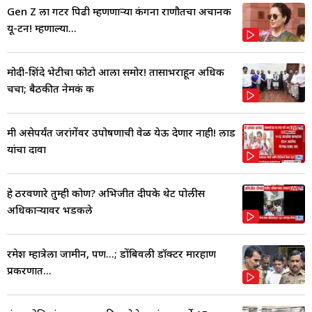
Gen Z ला गटर पिढी म्हणणाऱ्या कंगना राणौतचा अचानक
यू-टर्न! म्हणाल्या...
मोदी-शिंदे भेटीचा फोटो आला समोर! तासाभराहून अधिक
चर्चा; बैठकीत नेमकं क
मी असेपर्यंत जरांगेंवर उपोषणाची वेळ येऊ देणार नाही! लाड
यांचा दावा
हे ठरवणारे तुम्ही कोण? अभिजीत दीपके थेट पोलीस
अधिकाऱ्यावर भडकले
रमेश म्हात्रेला जामीन, पण...; डोंबिवली डॉक्टर मारहाण
प्रकरणात...