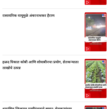
रासायनिक वायूमुळे अंबरनाथकर हैराण
हळद पिकात कोबी आणि सोयाबीनचा प्रयोग, शेतकर्‍याला
लाखोचे उत्पन्न
धाराशिव जिल्ह्यात पाणीटंचाईचे सावट; शेतकऱ्यांच्या