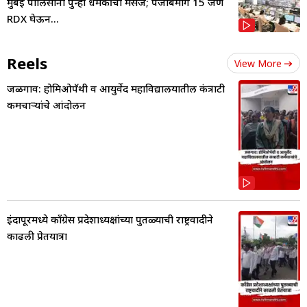
मुंबई पोलिसांना पुन्हा धमकीचा मेसेज; पंजाबमार्गे 15 जण
RDX घेऊन...
Reels
View More
जळगाव: होमिओपॅथी व आयुर्वेद महाविद्यालयातील कंत्राटी
कर्मचाऱ्यांचे आंदोलन
इंदापूरमध्ये काँग्रेस प्रदेशाध्यक्षांच्या पुतळ्याची राष्ट्रवादीने
काढली प्रेतयात्रा