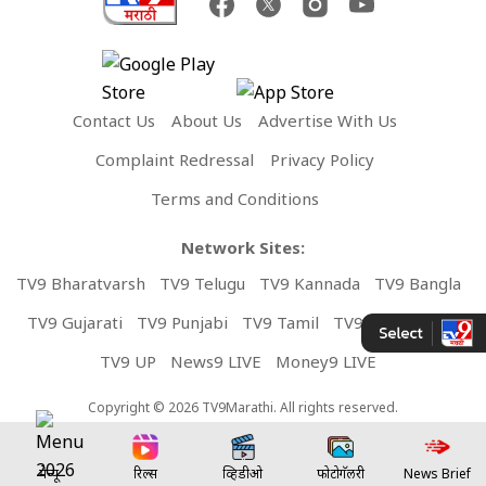
Contact Us
About Us
Advertise With Us
Complaint Redressal
Privacy Policy
Terms and Conditions
Network Sites:
TV9 Bharatvarsh
TV9 Telugu
TV9 Kannada
TV9 Bangla
TV9 Gujarati
TV9 Punjabi
TV9 Tamil
TV9 Malayalam
TV9 UP
News9 LIVE
Money9 LIVE
Copyright © 2026 TV9Marathi. All rights reserved.
मेन्यू
रिल्स
व्हिडीओ
फोटोगॅलरी
News Brief