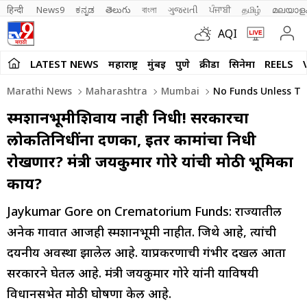
हिन्दी 
News9
ಕನ್ನಡ
తెలుగు
বাংলা
ગુજરાતી
ਪੰਜਾਬੀ
தமிழ்
മലയാള
AQI
LATEST NEWS
महाराष्ट्र
मुंबई
पुणे
क्रीडा
सिनेमा
REELS
Marathi News
Maharashtra
Mumbai
No Funds Unless The
स्मशानभूमीशिवाय नाही निधी! सरकारचा
लोकप्रतिनिधींना दणका, इतर कामांचा निधी
रोखणार? मंत्री जयकुमार गोरे यांची मोठी भूमिका
काय?
Jaykumar Gore on Crematorium Funds: राज्यातील
अनेक गावात आजही स्मशानभूमी नाहीत. जिथे आहे, त्यांची
दयनीय अवस्था झालेली आहे. याप्रकरणाची गंभीर दखल आता
सरकारने घेतली आहे. मंत्री जयकुमार गोरे यांनी याविषयी
विधानसभेत मोठी घोषणा केली आहे.