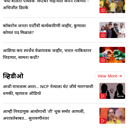
'क्या बोलती पब्लिक' सप्टेंबर महिन्यात कँपेन राबणार -
अभिजीत दिपके
कॉकरोच जनता पार्टीची कार्यकारिणी जाहीर, कुणाला
कोणतं पद मिळालं?
आशिया कप स्पर्धेचं वेळापत्रक जाहीर, भारत-पाकिस्तान
भिडणार, सामना कधी?
व्हिडीओ
View More
आधी वाचलास आता... NCP नेत्याला थेट जीवे मारण्याची
धमकी, व्हायरल ऑडियो
आम्ही निवडणुक आयोगाची 'ती' चूक समोर आणली,
अपात्रतेबाबत... सुनावणीनंतर