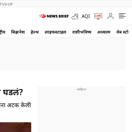
TV9-UP
AQI
्रीय
बिझनेस
हेल्थ
लाईफस्टाईल
राशीभविष्य
अध्यात्म
वेब स्टोर
य घडलं?
णांना अटक केली