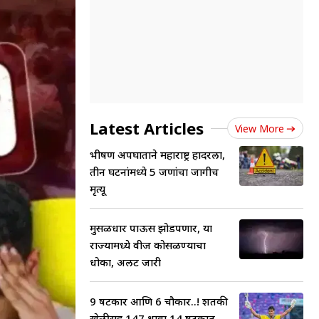
Latest Articles
View More
भीषण अपघाताने महाराष्ट्र हादरला,
तीन घटनांमध्ये 5 जणांचा जागीच
मृत्यू
मुसळधार पाऊस झोडपणार, या
राज्यामध्ये वीज कोसळण्याचा
धोका, अलर्ट जारी
9 षटकार आणि 6 चौकार..! शतकी
खेळीसह 147 धावा 14 षटकात