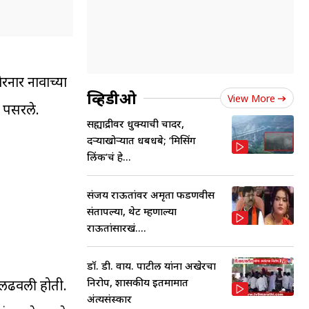
ैरनार नावाच्या
व्हिडीओ
View More
ात पसरले.
सह्याद्रीवर धुक्याची चादर,
दऱ्याखोऱ्यात धबधबे; ‘मिसिंग
लिंक’चं हे...
संजय राऊतांवर अमृता फडणवीस
संतापल्या, थेट म्हणाल्या
राऊतांसारखं....
डॉ. डी. वाय. पाटील यांना अखेरचा
निरोप, शासकीय इतमामात
ती लढवली होती.
अंत्यसंस्कार