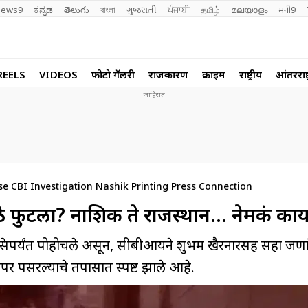
ews9
ಕನ್ನಡ
తెలుగు
বাংলা
ગુજરાતી
ਪੰਜਾਬੀ
தமிழ்
മലയാളം
मनी9
REELS
VIDEOS
फोटो गॅलरी
राजकारण
क्राईम
राष्ट्रीय
आंतरराष्ट
 CBI Investigation Nashik Printing Press Connection
ुठे फुटला? नाशिक ते राजस्थान… नेमकं का
ंटिंग प्रेसपर्यंत पोहोचले असून, सीबीआयने शुभम खैरनारसह सहा ज
पेपर पसरल्याचे तपासात स्पष्ट झाले आहे.