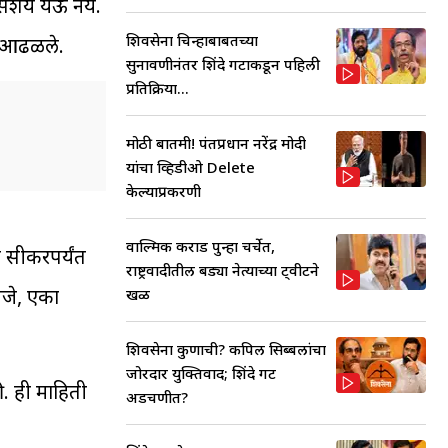
 संशय येऊ नये.
शिवसेना चिन्हाबाबतच्या
चे आढळले.
सुनावणीनंतर शिंदे गटाकडून पहिली
प्रतिक्रिया...
मोठी बातमी! पंतप्रधान नरेंद्र मोदी
यांचा व्हिडीओ Delete
केल्याप्रकरणी
वाल्मिक कराड पुन्हा चर्चेत,
ल सीकरपर्यंत
राष्ट्रवादीतील बड्या नेत्याच्या ट्वीटने
हणजे, एका
खळ
शिवसेना कुणाची? कपिल सिब्बलांचा
जोरदार युक्तिवाद; शिंदे गट
ली. ही माहिती
अडचणीत?