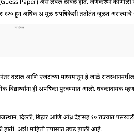
्नपत्रिका (Guess Paper) असे लेबल लावले होते. जेणेकरून कोणाला
१२० हून अधिक प्रश्न मूळ प्रश्नपत्रिकेशी तंतोतंत जुळत असल्या
यानंतर दलाल आणि एजंटांच्या माध्यमातून हे जाळे राजस्थानमधी
ेक विद्यार्थ्यांना ही प्रश्नपत्रिका पुरवण्यात आली. धक्कादायक म्
का राजस्थान, दिल्ली, बिहार आणि आंध्र प्रदेशसह १० राज्यांत पसरव
ोहोचली होती, अशी माहिती तपासात उघड झाली आहे.