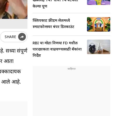
केल्या पूर्ण
फ्लिपकार्ट फ्रीडम सेलमध्ये
स्मार्टफोन्सवर बंपर डिस्काउंट
SHARE
RBI चा मोठा निर्णय! FD मधील
पारदर्शकता वाढवण्यासाठी बँकांना
. सध्या संपूर्ण
निर्देश
ंतर आता
 धक्कादायक
मोर आले आहे.