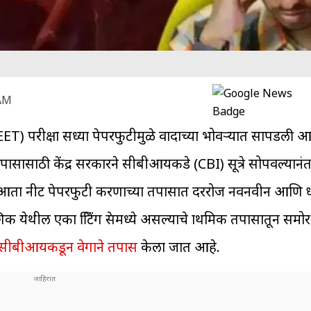
 AM
NEET) परीक्षा सध्या पेपरफुटीमुळे वादाच्या भोवऱ्यात सापडली आहे
 तपासासाठी केंद्र सरकारने सीबीआयकडे (CBI) सूत्रे सोपवल्यान
त. आता नीट पेपरफुटी प्रकरणाच्या तपासात दररोज नवनवीन आणि
शिक येथील एका प्रिंटिंग प्रेसमध्ये असल्याचे प्राथमिक तपासातून स
सीबीआयकडून वेगाने तपास
केला जात आहे.