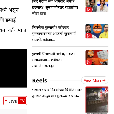
शिंदे गटाचे सर्व आमदार अपात्र
ठरणार?; सुनावणीनंतर राऊतांचा
ध्ये असून
मोठा दावा
आणि छपाई
शिवसेना कुणाची? जोरदार
ता वर्तवण्यात
युक्तावादनंतर आजची सुनावणी
संपली, कोर्टात...
कुणबी प्रमाणपत्र अवैध, मराठा
समाजाच्या... छत्रपती
संभाजीनगरातून...
Reels
View More
भंडारा : चार दिवसांच्या विश्रांतीनंतर
तुमसर तालुक्यात मुसळधार पाऊस
TV
LIVE