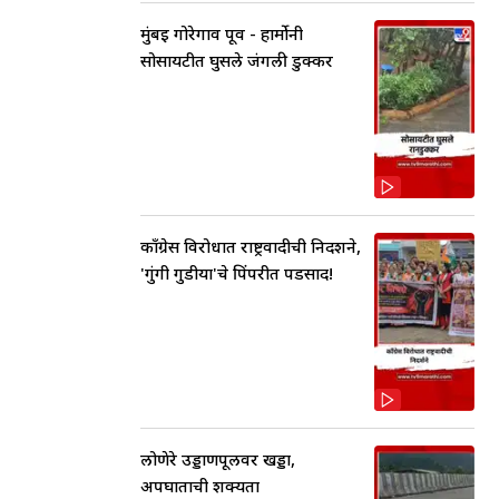
मुंबई गोरेगाव पूर्व - हार्मोनी
सोसायटीत घुसले जंगली डुक्कर
काँग्रेस विरोधात राष्ट्रवादीची निदर्शने,
'गुंगी गुडीया'चे पिंपरीत पडसाद!
लोणेरे उड्डाणपूलवर खड्डा,
अपघाताची शक्यता