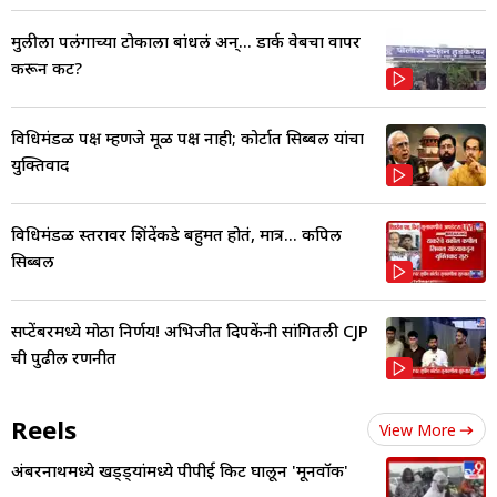
मुलीला पलंगाच्या टोकाला बांधलं अन्... डार्क वेबचा वापर
करून कट?
विधिमंडळ पक्ष म्हणजे मूळ पक्ष नाही; कोर्टात सिब्बल यांचा
युक्तिवाद
विधिमंडळ स्तरावर शिंदेंकडे बहुमत होतं, मात्र... कपिल
सिब्बल
सप्टेंबरमध्ये मोठा निर्णय! अभिजीत दिपकेंनी सांगितली CJP
ची पुढील रणनीत
Reels
View More
अंबरनाथमध्ये खड्ड्यांमध्ये पीपीई किट घालून 'मूनवॉक'