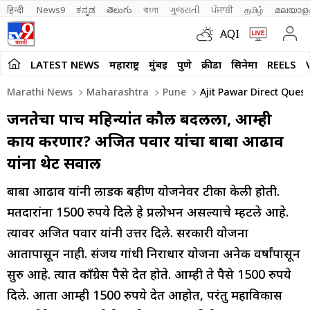
हिन्दी 
News9
ಕನ್ನಡ
తెలుగు
বাংলা
ગુજરાતી
ਪੰਜਾਬੀ
தமிழ்
മലയാള
AQI
LATEST NEWS
महाराष्ट्र
मुंबई
पुणे
क्रीडा
सिनेमा
REELS
Marathi News
Maharashtra
Pune
Ajit Pawar Direct Ques
जनतेचा पाच महिन्यांत कौल बदलला, आम्ही
काय करणार? अजित पवार यांचा बाबा आढाव
यांना थेट सवाल
बाबा आढाव यांनी लाडकी बहीण योजनेवर टीका केली होती.
मतदारांना 1500 रुपये दिले हे प्रलोभन असल्याचे म्हटले आहे.
त्यावर अजित पवार यांनी उत्तर दिले. सरकारी योजना
आतापासून नाही. संजय गांधी निराधार योजना अनेक वर्षांपासून
सुरु आहे. त्यात काँग्रेस पैसे देत होते. आम्ही ते पैसे 1500 रुपये
दिले. आता आम्ही 1500 रुपये देत आहोत, परंतु महाविकास