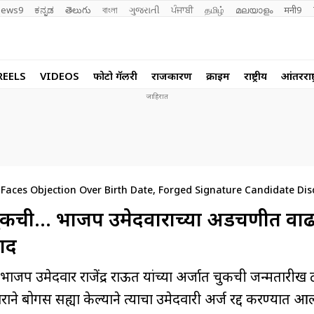
ews9
ಕನ್ನಡ
తెలుగు
বাংলা
ગુજરાતી
ਪੰਜਾਬੀ
தமிழ்
മലയാളം
मनी9
REELS
VIDEOS
फोटो गॅलरी
राजकारण
क्राईम
राष्ट्रीय
आंतरराष्ट
 Faces Objection Over Birth Date, Forged Signature Candidate Dis
 चुकीची… भाजप उमेदवाराच्या अडचणीत वाढ
ाद
जप उमेदवार राजेंद्र राऊत यांच्या अर्जात चुकीची जन्मतारीख ट
वाराने बोगस सह्या केल्याने त्याचा उमेदवारी अर्ज रद्द करण्यात आ