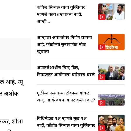
कपिल सिब्बल यांचा युक्तिवाद
म्हणजे काय ब्रम्हवाक्य नाही,
आम्ही...
आम्हाला अपात्रतेवर निर्णय द्यायचा
आहे; कोर्टाच्या सुनावणीत मोठा
खुलासा
अपात्रतेआधीच चिन्ह दिलं,
निवडणूक आयोगाला धारेवरच धरलं
 आहे. न्यू
दवार अशोक
मुलीला पलंगाच्या टोकाला बांधलं
अन्... डार्क वेबचा वापर करून कट?
विधिमंडळ पक्ष म्हणजे मूळ पक्ष
 बनकर, शोभा
नाही; कोर्टात सिब्बल यांचा युक्तिवाद