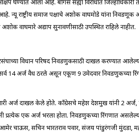
 आक्षेप घेण्यात आला आहे. बोगस सह्या विरोधात जिल्हाधिकारी
हे. न्यू राष्ट्रीय समाज पक्षाचे अशोक वाघमोडे यांना निवडणूक 
त्र अशोक वाघमारे अद्याप सुनावणीसाठी उपस्थित राहिले नाहीत.
दारसंघाच्या विधान परिषद निवडणुकीसाठी दाखल करण्यात आलेल्य
र्व 14 अर्ज वैध ठरले असून एकूण 9 उमेदवार निवडणुकीच्या र
 अर्ज दाखल केले होते. काँग्रेसचे महेश देशमुख यांनी 2 अर्ज,
ंनी प्रत्येकी एक अर्ज भरला होता. निवडणुकीच्या रिंगणात असलेल्
मेर चाऊस, सचिन भारतराव पवार, संजय पांडुरंगजी मुंदडा, महा