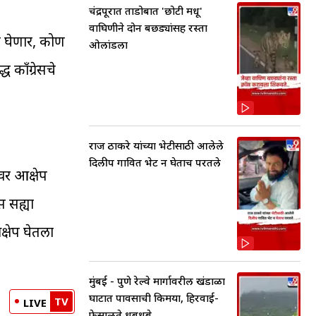
चंद्रपूरात ताडोबात 'छोटी मधू'
वाघिणीने दोन बछड्यांसह रस्ता
र घेणार, कोण
ओलांडला
काँग्रेसचे
राज ठाकरे यांच्या भेटीसाठी आलेले
दिलीप गावित भेट न घेताच परतले
वर आक्षेप
स सह्या
्षेप घेतला
मुंबई - पुणे रेल्वे मार्गावरील खंडाळा
घाटात पावसाची किमया, हिरवाई-
TV
LIVE
फेसाळते धबधबे