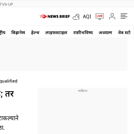
TV9-UP
AQI
्रीय
बिझनेस
हेल्थ
लाईफस्टाईल
राशीभविष्य
अध्यात्म
वेब स्टोर
qualified
; तर
ाकल्याने
ला.