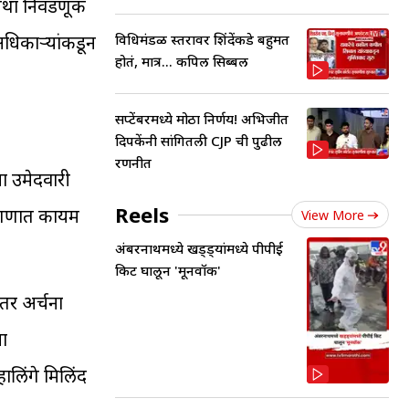
 तथा निवडणूक
विधिमंडळ स्तरावर शिंदेंकडे बहुमत
अधिकाऱ्यांकडून
होतं, मात्र... कपिल सिब्बल
सप्टेंबरमध्ये मोठा निर्णय! अभिजीत
दिपकेंनी सांगितली CJP ची पुढील
रणनीत
ा उमेदवारी
Reels
िंगणात कायम
View More
अंबरनाथमध्ये खड्ड्यांमध्ये पीपीई
किट घालून 'मूनवॉक'
 तर अर्चना
या
लिंगे मिलिंद