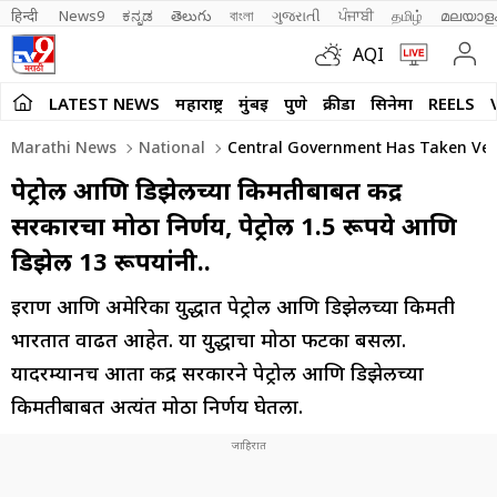
हिन्दी 
News9
ಕನ್ನಡ
తెలుగు
বাংলা
ગુજરાતી
ਪੰਜਾਬੀ
தமிழ்
മലയാള
AQI
LATEST NEWS
महाराष्ट्र
मुंबई
पुणे
क्रीडा
सिनेमा
REELS
Marathi News
National
Central Government Has Taken Very 
पेट्रोल आणि डिझेलच्या किमतीबाबत केंद्र
सरकारचा मोठा निर्णय, पेट्रोल 1.5 रूपये आणि
डिझेल 13 रूपयांनी..
इराण आणि अमेरिका युद्धात पेट्रोल आणि डिझेलच्या किमती
भारतात वाढत आहेत. या युद्धाचा मोठा फटका बसला.
यादरम्यानच आता केंद्र सरकारने पेट्रोल आणि डिझेलच्या
किमतीबाबत अत्यंत मोठा निर्णय घेतला.