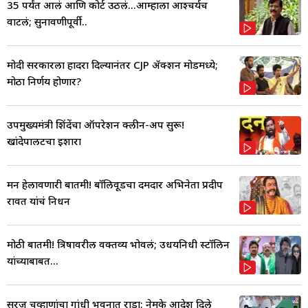
35 पर्यंत आलं आणि कोर्ट उठलं...आम्हाला आश्चर्यच
वाटलं; सुनावणीपूर्वी..
मोदी सरकारला हादरा दिल्यानंतर CJP ॲक्शन मोडमध्ये;
मोठा निर्णय होणार?
उपमुख्यमंत्री शिंदेंचा ऑपरेशन क्लीन-अप सुरू!
खांदेपालटचा इशारा
मन हेलावणारी बातमी! बॉलिवूडचा दमदार अभिनेता प्रदीप
रावत यांचं निधन
मोठी बातमी! त्रिषावरील वक्तव्य भोवलं; उधयनिधी स्टॉलिन
यांच्याबाबत...
सुरज चव्हाणांचा गांधी भवनात राडा; नेमके आदेश दिले