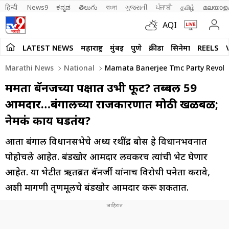
हिन्दी 
News9
ಕನ್ನಡ
తెలుగు
বাংলা
ગુજરાતી
ਪੰਜਾਬੀ
தமிழ்
മലയാള
AQI
LATEST NEWS
महाराष्ट्र
मुंबई
पुणे
क्रीडा
सिनेमा
REELS
Marathi News
National
Mamata Banerjee Tmc Party Revolt
ममता बॅनर्जींच्या पक्षात उभी फूट? तब्बल 59
आमदार…बंगालच्या राजकारणात मोठी खळबळ;
नेमकं काय घडतंय?
आता बंगाल विधानसभेचे अध्यक्ष रथींद्र बोस हे विधानभवनात
पोहोचले आहेत. बंडखोर आमदार लवकरच त्यांची भेट घेणार
आहेत. या भेटीत ऋतब्रत बॅनर्जी यांनाच विरोधी पक्षनेता करावे,
अशी मागणी तृणमूलचे बंडखोर आमदार करू शकतात.