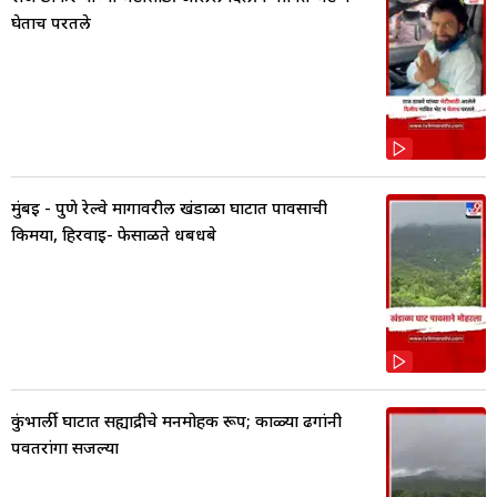
घेताच परतले
मुंबई - पुणे रेल्वे मार्गावरील खंडाळा घाटात पावसाची
किमया, हिरवाई- फेसाळते धबधबे
कुंभार्ली घाटात सह्याद्रीचे मनमोहक रूप; काळ्या ढगांनी
पर्वतरांगा सजल्या