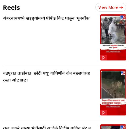
Reels
View More
अंबरनाथमध्ये खड्ड्यांमध्ये पीपीई किट घालून 'मूनवॉक'
चंद्रपूरात ताडोबात 'छोटी मधू' वाघिणीने दोन बछड्यांसह
रस्ता ओलांडला
राज ठाकरे यांच्या भेटीसाठी आलेले दिलीप गावित भेट न