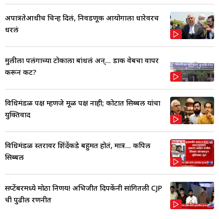
अपात्रतेआधीच चिन्ह दिलं, निवडणूक आयोगाला धारेवरच
धरलं
मुलीला पलंगाच्या टोकाला बांधलं अन्... डार्क वेबचा वापर
करून कट?
विधिमंडळ पक्ष म्हणजे मूळ पक्ष नाही; कोर्टात सिब्बल यांचा
युक्तिवाद
विधिमंडळ स्तरावर शिंदेंकडे बहुमत होतं, मात्र... कपिल
सिब्बल
सप्टेंबरमध्ये मोठा निर्णय! अभिजीत दिपकेंनी सांगितली CJP
ची पुढील रणनीत