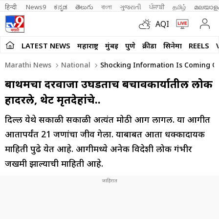
हिन्दी 
News9
ಕನ್ನಡ
తెలుగు
বাংলা
ગુજરાતી
ਪੰਜਾਬੀ
தமிழ்
മലയാള
AQI
LATEST NEWS
महाराष्ट्र
मुंबई
पुणे
क्रीडा
सिनेमा
REELS
Marathi News
National
Shocking Information Is Coming Out
बाथरूमचा दरवाजा उघडताच बचावकार्यातील लोक
हादरले, थेट मृतदेहांचे..
दिल्ली येथे सकाळी सकाळी अत्यंत मोठी आग लागली. या आगीत
आतापर्यंत 21 जणांचा जीव गेला. याबाबत आता धक्कादायक
माहिती पुढे येत आहे. आगीमध्ये अनेक विदेशी लोक गंभीर
जखमी झाल्याची माहिती आहे.