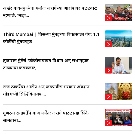
अखेर बावनकुळेंचा मनोज जरांगेंच्या आरोपांवर पलटवार;
म्हणाले, 'माझं...
Third Mumbai | तिसऱ्या मुंबईच्या विकासाला वेग; 1.1
कोटींची गुंतवणूक
तुकाराम मुंढेंचं ‘कॉक्रोच’बाबत विधान अन् सभागृहात
टाळ्यांचा कडकडाट,
राज ठाकरेंचा आरोप अन् फडणवीस सरकार ॲक्शन
मोडमध्ये! सिद्धिविनायक...
गुणरत्न सदावर्तेंचं गाणं चर्चेत; जरांगे पाटलांसह शिंदे-
सामंतांना....