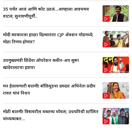
35 पर्यंत आलं आणि कोर्ट उठलं...आम्हाला आश्चर्यच
वाटलं; सुनावणीपूर्वी..
मोदी सरकारला हादरा दिल्यानंतर CJP ॲक्शन मोडमध्ये;
मोठा निर्णय होणार?
उपमुख्यमंत्री शिंदेंचा ऑपरेशन क्लीन-अप सुरू!
खांदेपालटचा इशारा
मन हेलावणारी बातमी! बॉलिवूडचा दमदार अभिनेता प्रदीप
रावत यांचं निधन
मोठी बातमी! त्रिषावरील वक्तव्य भोवलं; उधयनिधी स्टॉलिन
यांच्याबाबत...