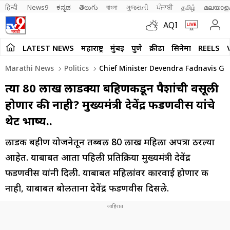
हिन्दी 
News9
ಕನ್ನಡ
తెలుగు
বাংলা
ગુજરાતી
ਪੰਜਾਬੀ
தமிழ்
മലയാള
AQI
LATEST NEWS
महाराष्ट्र
मुंबई
पुणे
क्रीडा
सिनेमा
REELS
Marathi News
Politics
Chief Minister Devendra Fadnavis Gav
त्या 80 लाख लाडक्या बहिणींकडून पैशांची वसूली
होणार की नाही? मुख्यमंत्री देवेंद्र फडणवीस यांचे
थेट भाष्य..
लाडकी बहीण योजनेतून तब्बल 80 लाख महिला अपत्रा ठरल्या
आहेत. याबाबत आता पहिली प्रतिक्रिया मुख्यमंत्री देवेंद्र
फडणवीस यांनी दिली. याबाबत महिलांवर कारवाई होणार की
नाही, याबाबत बोलताना देवेंद्र फडणवीस दिसले.