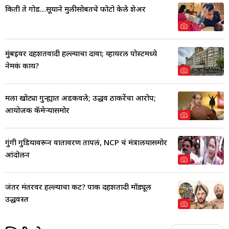
किती ते गोड...सूर्याने मुलीसोबतचे फोटो केले शेअर
मुंबईवर दहशतवादी हल्ल्याचा दावा; व्हायरल पोस्टमध्ये
नेमकं काय?
मला खोट्या गुन्ह्यात अडकवले; उद्धव ठाकरेंचा आरोप;
आयोजक कॅमेऱ्यासमोर
गुंगी गुडियावरून वातावरण तापलं, NCP चं मंत्रालयासमोर
आंदोलन
जंतर मंतरवर हल्ल्याचा कट? पाक दहशतादी मॉड्यूल
उद्धवस्त