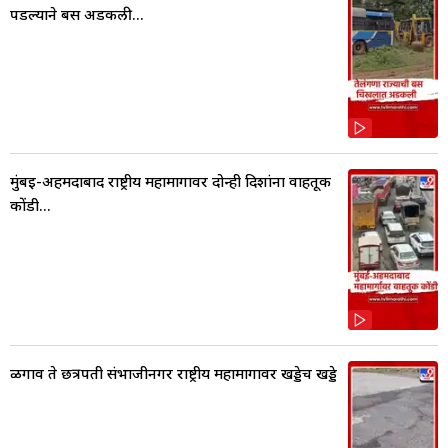
पडल्याने बस अडकली...
मुंबई-अहमदाबाद राष्ट्रीय महामार्गावर दोन्ही दिशांना वाहतूक
कोंडी...
ळगाव ते छत्रपती संभाजीनगर राष्ट्रीय महामार्गावर खड्डेच खड्डे