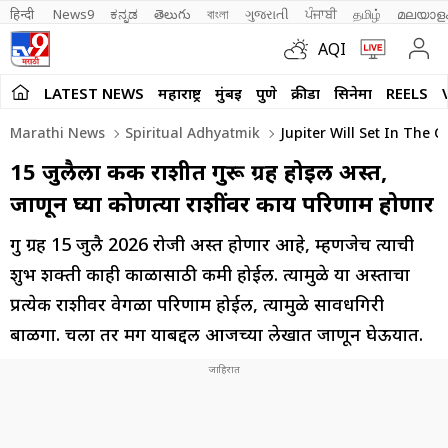
हिन्दी 
News9
ಕನ್ನಡ
తెలుగు
বাংলা
ગુજરાતી
ਪੰਜਾਬੀ
தமிழ்
മലയാള
AQI
LATEST NEWS
महाराष्ट्र
मुंबई
पुणे
क्रीडा
सिनेमा
REELS
Marathi News
Spiritual Adhyatmik
Jupiter Will Set In The C
15 जुलैला कर्क राशीत गुरू ग्रह होईल अस्त,
जाणून घ्या कोणत्या राशींवर काय परिणाम होणार
गुरु ग्रह 15 जुलै 2026 रोजी अस्त होणार आहे, म्हणजेच त्याची
शुभ शक्ती काही काळासाठी कमी होईल. त्यामुळे या अस्ताचा
प्रत्येक राशीवर वेगळा परिणाम होईल, त्यामुळे सावधगिरी
बाळगा. चला तर मग याबद्दल आजच्या लेखात जाणून घेऊयात.