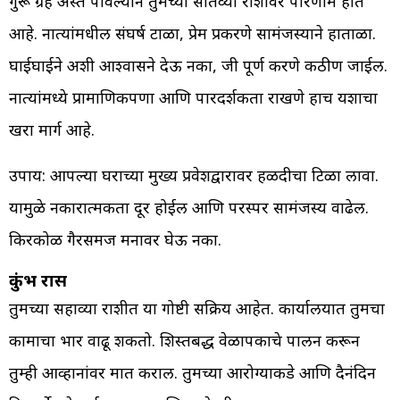
गुरू ग्रह अस्त पावल्याने तुमच्या सातव्या राशीवर परिणाम होत
आहे. नात्यांमधील संघर्ष टाळा, प्रेम प्रकरणे सामंजस्याने हाताळा.
घाईघाईने अशी आश्वासने देऊ नका, जी पूर्ण करणे कठीण जाईल.
नात्यांमध्ये प्रामाणिकपणा आणि पारदर्शकता राखणे हाच यशाचा
खरा मार्ग आहे.
उपाय: आपल्या घराच्या मुख्य प्रवेशद्वारावर हळदीचा टिळा लावा.
यामुळे नकारात्मकता दूर होईल आणि परस्पर सामंजस्य वाढेल.
किरकोळ गैरसमज मनावर घेऊ नका.
कुंभ रास
तुमच्या सहाव्या राशीत या गोष्टी सक्रिय आहेत. कार्यालयात तुमचा
कामाचा भार वाढू शकतो. शिस्तबद्ध वेळापत्रकाचे पालन करून
तुम्ही आव्हानांवर मात कराल. तुमच्या आरोग्याकडे आणि दैनंदिन