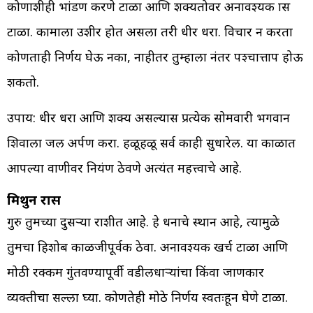
कोणाशीही भांडण करणे टाळा आणि शक्यतोवर अनावश्यक त्रास
टाळा. कामाला उशीर होत असला तरी धीर धरा. विचार न करता
कोणताही निर्णय घेऊ नका, नाहीतर तुम्हाला नंतर पश्चात्ताप होऊ
शकतो.
उपाय: धीर धरा आणि शक्य असल्यास प्रत्येक सोमवारी भगवान
शिवाला जल अर्पण करा. हळूहळू सर्व काही सुधारेल. या काळात
आपल्या वाणीवर नियंत्रण ठेवणे अत्यंत महत्त्वाचे आहे.
मिथुन रास
गुरु तुमच्या दुसऱ्या राशीत आहे. हे धनाचे स्थान आहे, त्यामुळे
तुमचा हिशोब काळजीपूर्वक ठेवा. अनावश्यक खर्च टाळा आणि
मोठी रक्कम गुंतवण्यापूर्वी वडीलधाऱ्यांचा किंवा जाणकार
व्यक्तीचा सल्ला घ्या. कोणतेही मोठे निर्णय स्वतःहून घेणे टाळा.