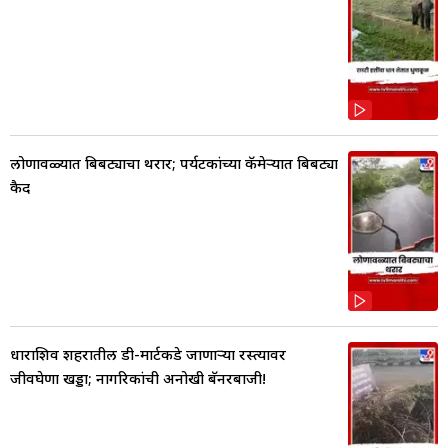
लोणावळ्यात बिबट्याचा थरार; पर्यटकांच्या कॅमेऱ्यात बिबट्या
कैद
धाराशिव शहरातील डी-मार्टकडे जाणाऱ्या रस्त्यावर
जीवघेणा खड्डा; नागरिकांची अनोखी बॅनरबाजी!