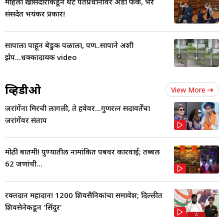
महिला खासदाराकडून थेट पंतप्रधानांवर अंडी फेक, भर
संसदेत भयंकर प्रकार!
सापाला पाहून बेडुक पळाला, पण..सापाने अशी
झेप...धक्कादायक video
व्हिडीओ
View More
जरांगेंना मिरची लागली, ते हवेवर...गुणरत्न सदावर्तेंचा
जरांगेंवर संताप
मोठी बातमी! पुण्यातील नामांकित पबवर कारवाई; तब्बल
62 जणांची...
रक्तदान महादान! 1200 शिवसैनिकांचा समावेश; दिल्लीत
शिवसेनेकडून 'सिंदुर'